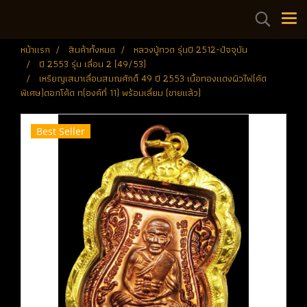
หน้าแรก
สินค้าทั้งหมด
หลวงปู่ทวด รุ่นปี 2512-ปัจจุบัน
ปี 2553 รุ่น เลื่อน 2 (49/53)
เหรียญเสมาเลื่อนสมณศักดิ์ 49 ปี 2553 เนื้อทองแดงผิวไฟ(คัด
พิเศษ)ตอกโค้ด ท(องค์ที่ 11) พร้อมเลี่ยม (ขายแล้ว)
Best Seller