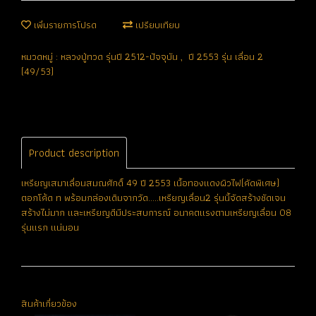
เพิ่มรายการโปรด
เปรียบเทียบ
หมวดหมู่ :
หลวงปู่ทวด รุ่นปี 2512-ปัจจุบัน
,
ปี 2553 รุ่น เลื่อน 2
(49/53)
Product description
เหรียญเสมาเลื่อนสมณศักดิ์ 49 ปี 2553 เนื้อทองแดงผิวไฟ(คัดพิเศษ)
ตอกโค้ด ท พร้อมกล่องเดิมจากวัด.....เหรียญเลื่อน2 รุ่นนี้จัดสร้างชัดเจน
สร้างไม่มาก และเหรียญดีมีประสบการณ์ อนาคตแรงตามเหรียญเลื่อน 08
รุ่นแรก แน่นอน
สินค้าเกี่ยวข้อง