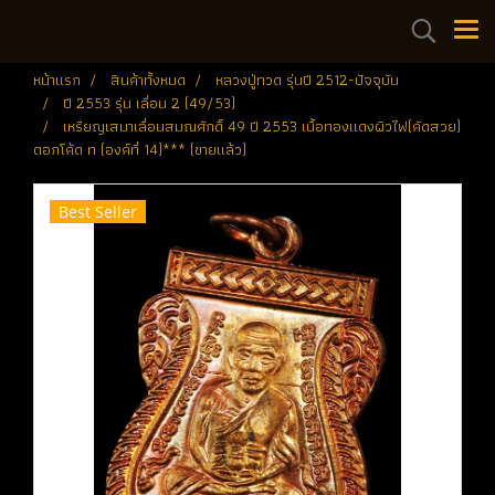
หน้าแรก
สินค้าทั้งหมด
หลวงปู่ทวด รุ่นปี 2512-ปัจจุบัน
ปี 2553 รุ่น เลื่อน 2 (49/53)
เหรียญเสมาเลื่อนสมณศักดิ์ 49 ปี 2553 เนื้อทองแดงผิวไฟ(คัดสวย)
ตอกโค้ด ท (องค์ที่ 14)*** (ขายแล้ว)
Best Seller