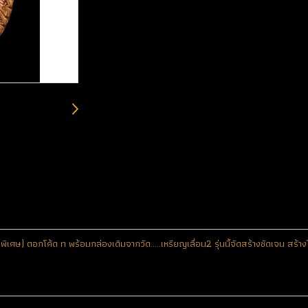
พิเศษ) ตอกโค้ด ท พร้อมกล่องเดิมจากวัด.....เหรียญเลื่อน2 รุ่นนี้จัดสร้างชัดเจน 