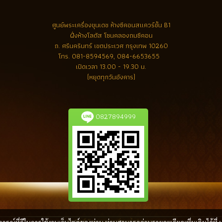
ศูนย์พระเครื่องขุนเดช
ห้างซีคอนสแควร์ชั้น B1
ฝั่งห้างโลตัส โซนคลองถมซีคอน
ถ. ศรีนครินทร์ เขตประเวศ กรุงเทพ 10260
โทร.
081-8594569, 084-6653655
เปิดเวลา 13.00 - 19.30 น.
(หยุดทุกวันอังคาร)
0827894999
ลิขสิทธิ์ โดย พระเครื่องล้ำค่า.com