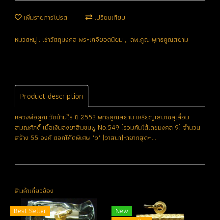
เพิ่มรายการโปรด
เปรียบเทียบ
หมวดหมู่ :
เช่าวัตถุมงคล พระเกจิยอดนิยม
,
ลพ.คูณ พุทธคูณสยาม
Product description
หลวงพ่อคูณ วัดบ้านไร่ ปี 2553 พุทธคูณสยาม เหรียญเสมาฉลุเลื่อน
สมณศักดิ์ เนื้อเงินลงยาสีมชมพู No.549 (รวมกันได้เลขมงคล 9) จำนวน
สร้าง 55 องค์ ตอกโค๊ตพิเศษ "ว" (วาสนา)หายากสุดๆ...
สินค้าเกี่ยวข้อง
Best Seller
New