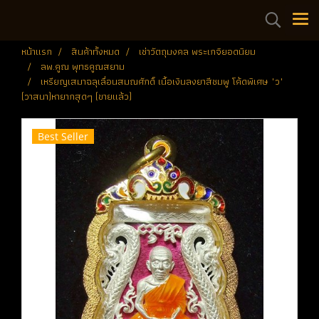
หน้าแรก
สินค้าทั้งหมด
เช่าวัตถุมงคล พระเกจิยอดนิยม
ลพ.คูณ พุทธคูณสยาม
เหรียญเสมาฉลุเลื่อนสมณศักดิ์ เนื้อเงินลงยาสีชมพู โค้ดพิเศษ "ว"
(วาสนา)หายากสุดๆ (ขายแล้ว)
Best Seller