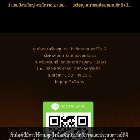
3 แชมป์งานใหญ่ งานโคราช 2 แชมป์ และงานเมืองทองธานี อีก 1 แชมป์ ชุดทองคำกรรมการลงยาราชาวดี ปี 2553 (โทรถาม)
เหรียญเสมาฉลุเลื่อนสมณศักดิ์ เนื้อทองคำ No.23 หลวงพ่อคูณ วัดบ้านไร่ ปี 2553 (ขายแล้ว)
ศูนย์พระเครื่องขุนเดช
ห้างซีคอนสแควร์ชั้น B1
ฝั่งห้างโลตัส โซนคลองถมซีคอน
ถ. ศรีนครินทร์ เขตประเวศ กรุงเทพ 10260
โทร.
081-8594569, 084-6653655
เปิดเวลา 13.00 - 19.30 น.
(หยุดทุกวันอังคาร)
0827894999
เว็บไซต์นี้มีการใช้งานคุกกี้ เพื่อเพิ่มประสิทธิภาพและประสบการณ์ที่ดี