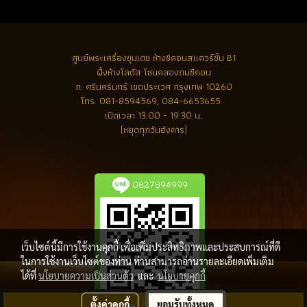
ศูนย์พระเครื่องขุนเดช
ห้างซีคอนสแควร์ชั้น B1
ฝั่งห้างโลตัส โซนคลองถมซีคอน
ถ. ศรีนครินทร์ เขตประเวศ กรุงเทพ 10260
โทร.
081-8594569, 084-6653655
เปิดเวลา 13.00 - 19.30 น.
(หยุดทุกวันอังคาร)
0827894999
เว็บไซต์นี้มีการใช้งานคุกกี้ เพื่อเพิ่มประสิทธิภาพและประสบการณ์ที่ดี
ในการใช้งานเว็บไซต์ของท่าน ท่านสามารถอ่านรายละเอียดเพิ่มเติม
ได้ที่
นโยบายความเป็นส่วนตัว
และ
นโยบายคุกกี้
ตั้งค่าคุกกี้
ยอมรับทั้งหมด