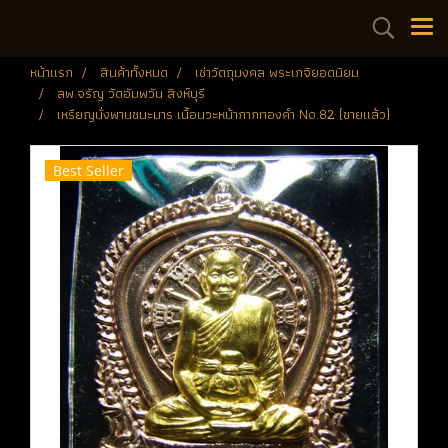
หน้าแรก
สินค้าทั้งหมด
เช่าวัตถุมงคล พระเกจิยอดนิยม
ลพ.จรัญ วัดอัมพวัน สิงห์บุรี
เหรียญนั่งพานชนะมาร เนื้อนวะหน้ากากทองคำ No.82 (ขายแล้ว)
Best Seller