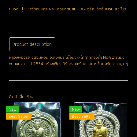
หมวดหมู่ :
เช่าวัตถุมงคล พระเกจิยอดนิยม
,
ลพ.จรัญ วัดอัมพวัน สิงห์บุรี
Product description
หลวงพ่อจรัล วัดอัมพวัน จ.สิงห์บุรี เนื้อนวะหน้ากากทองคำ No.82 รุ่นนั่ง
พานชนะมาร ปี 2554 สร้างเพียง 99 องค์เหรียญหายากขึ้นทุกวัน สวยสุดๆ
สินค้าเกี่ยวข้อง
New
New
Best Seller
Best Seller