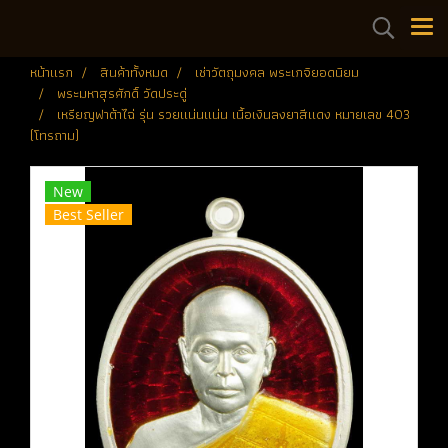
หน้าแรก
สินค้าทั้งหมด
เช่าวัตถุมงคล พระเกจิยอดนิยม
พระมหาสุรศักดิ์ วัดประดู่
เหรียญฟาต้าไฉ่ รุ่น รวยแน่นแน่น เนื้อเงินลงยาสีแดง หมายเลข 403
(โทรถาม)
New
Best Seller