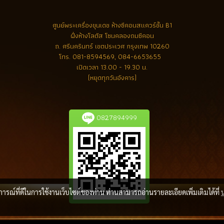
ศูนย์พระเครื่องขุนเดช
ห้างซีคอนสแควร์ชั้น B1
ฝั่งห้างโลตัส โซนคลองถมซีคอน
ถ. ศรีนครินทร์ เขตประเวศ กรุงเทพ 10260
โทร.
081-8594569, 084-6653655
เปิดเวลา 13.00 - 19.30 น.
(หยุดทุกวันอังคาร)
0827894999
บการณ์ที่ดีในการใช้งานเว็บไซต์ของท่าน ท่านสามารถอ่านรายละเอียดเพิ่มเติมได้ที่
ลิขสิทธิ์ โดย พระเครื่องล้ำค่า.com