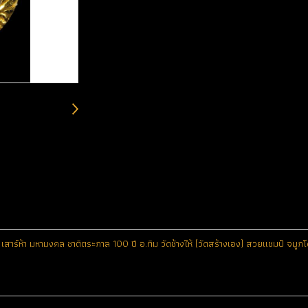
 เสาร์ห้า มหามงคล ชาติตระกาล 100 ปี อ.ทิม วัดช้างให้ (วัดสร้างเอง) สวยแชมป์ จมูกโ