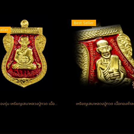
Best Seller
eller
ที่สุดของรุ่น เหรียญเสมาหลวงปู่ทวด เนื้อทองคำลงยา(สีแดง) หมายเลข 1 รุ่น เสาร์ห้า มหามงคล ชาติตระกาล 100 ปี อ.ทิม วัดช้างให้ (โชว์อย่างเดียว)