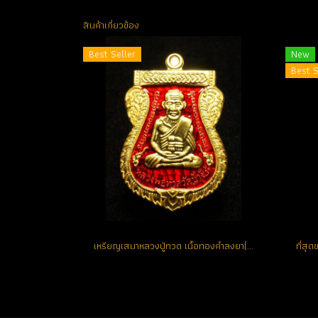
สินค้าเกี่ยวข้อง
Best Seller
New
Best S
เหรียญเสมาหลวงปู่ทวด เนื้อทองคำลงยา(สีแดง) หมายเลข 101 (ขายแล้ว)