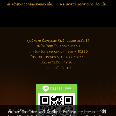
พระเจ้าสัว3 วัดกลางบางแก้ว เนื้อผสมก้านชนวนกริ่งพระชัยวัฒน์(ผิวน้ำทอง) ตอกโค้ดกรรมการ พิเศษมีจาร 2 ตัว (ขายแล้ว)
พระเจ้าสัว3 วัดกลางบางแก้ว เนื้อนวะโลหะ No.4444 (ขายแล้ว)
ศูนย์พระเครื่องขุนเดช
ห้างซีคอนสแควร์ชั้น B1
ฝั่งห้างโลตัส โซนคลองถมซีคอน
ถ. ศรีนครินทร์ เขตประเวศ กรุงเทพ 10260
โทร.
081-8594569, 084-6653655
เปิดเวลา 13.00 - 19.30 น.
(หยุดทุกวันอังคาร)
0827894999
เว็บไซต์นี้มีการใช้งานคุกกี้ เพื่อเพิ่มประสิทธิภาพและประสบการณ์ที่ดี