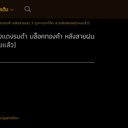
่มเติม
อคทองคำ หลังสายฝน 3 จุด+ตอกโค้ด สวยคัดพิเศษ(ขายแล้ว)
ทองแดงรมดำ บล็อคทองคำ หลังสายฝน
ยแล้ว)
ียญพุทธซ้อน