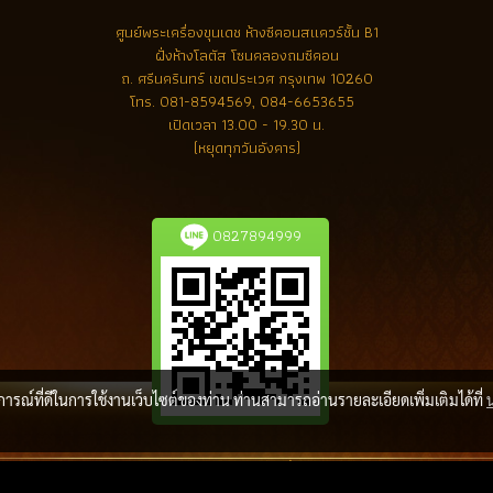
ศูนย์พระเครื่องขุนเดช
ห้างซีคอนสแควร์ชั้น B1
ฝั่งห้างโลตัส โซนคลองถมซีคอน
ถ. ศรีนครินทร์ เขตประเวศ กรุงเทพ 10260
โทร.
081-8594569, 084-6653655
เปิดเวลา 13.00 - 19.30 น.
(หยุดทุกวันอังคาร)
0827894999
บการณ์ที่ดีในการใช้งานเว็บไซต์ของท่าน ท่านสามารถอ่านรายละเอียดเพิ่มเติมได้ที่
ลิขสิทธิ์ โดย พระเครื่องล้ำค่า.com