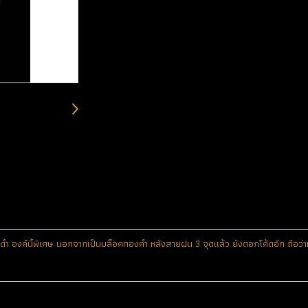
รมดำ องค์นี้พิเศษ นอกจากเป็นบล็อคทองคำ หลังสายฝน 3 จุดแล้ว ยังตอกโค้ดอีก ถือ