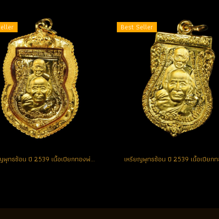
eller
Best Seller
เหรียญพุทธซ้อน ปี 2539 เนื้อเปียกทองพ่นทราย ตอกโค้ด แจกกรรมการ องค์ที่ 2 (โชว์)