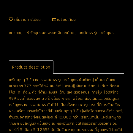
เพิ่มรายการโปรด
เปรียบเทียบ
หมวดหมู่ :
เช่าวัตถุมงคล พระเกจิยอดนิยม
,
ลพ.โสธร รุ่น เจริญพร
Product description
เหรียญฉลุ 3 ชิ้น หลวงพ่อโสธร รุ่น เจริญพร พิมพ์ใหญ่ เนื้อนวะโลหะ
หมายเลข 777 ตอกโค้ดพิเศษ "ศ" (เศรษฐี) พิเศษเหรียญ 1 เดียว ที่ตอก
โค้ด "ศ" ถึง 2 ตัว ที่ด้านหลังและด้านหลัง ผิวออกประกายรุ้ง (จัดสร้าง
999 องค์) สวยงดงาม สร้างน้อย หายาก พร้อมกล่องเดิม.......เหรียญฉลุ
เจริญพร หลวงพ่อโสธร นับได้ว่าเป็นครั้งแรกและรุ่นแรกที่มีการจัดสร้าง
พระเครื่องหลวงพ่อโสธรที่เป็นเหรียญฉลุ 3 ชิ้น (ผลิตโดยแพรนด้าจิวเวลรี่)
จำนวนจัดสร้างทั้งหมดเพียงแค่ 10,000 กว่าเหรียญเท่านั้น....พิธีมหาพุทธ
าภิเษก ยิ่งใหญ่และเข้มขลัง ณ พระอุโบสถ วัดโสธรวรารามวรวิหาร วัน
เสาร์ที่ 5 เดือน 5 ปี 2555 นับเป็นวันมหาฤกษ์มหามงคลที่สุดแห่งปี โดยได้