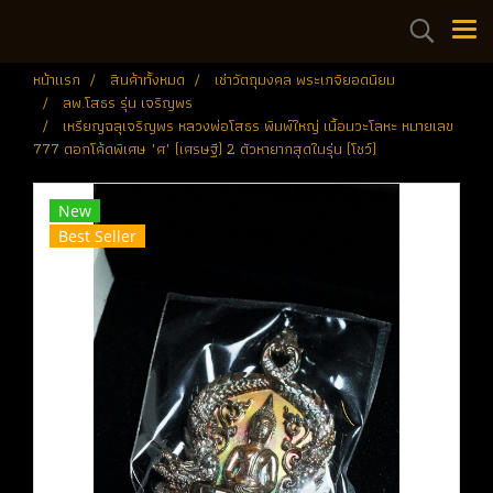
หน้าแรก
สินค้าทั้งหมด
เช่าวัตถุมงคล พระเกจิยอดนิยม
ลพ.โสธร รุ่น เจริญพร
เหรียญฉลุเจริญพร หลวงพ่อโสธร พิมพ์ใหญ่ เนื้อนวะโลหะ หมายเลข
777 ตอกโค้ดพิเศษ "ศ" (เศรษฐี) 2 ตัวหายากสุดในรุ่น (โชว์)
New
Best Seller