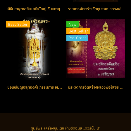
พิธีมหาพุทธาภิเษกยิ่งใหญ่ วันมหาฤกษ์ มหามงคล แห่งปี วันเสาร์ที่ 5 เดือน 5 ปี 2555 ณ พระอุโบสถ วัดโสธรวรารามวรวิหาร
รายการจัดสร้างวัตถุมงคล หลวงพ่อโสธร รุ่น เจริญพร
Best Seller
New
Best Seller
Pre-Order
ช่อเหรียญฉลุทองคำ กรรมการ หมายเลขช่อ No. 1 ตอกโค้ด (ขายแล้ว)
ประวัติการจัดสร้างหลวงพ่อโสธร รุ่น เจริญพร ปี 2555
ศูนย์พระเครื่องขุนเดช
ห้างซีคอนสแควร์ชั้น B1