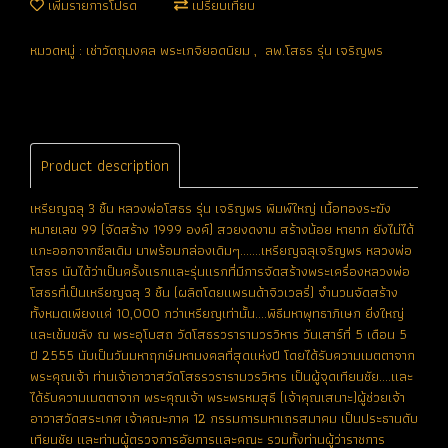
เพิ่มรายการโปรด
เปรียบเทียบ
หมวดหมู่ :
เช่าวัตถุมงคล พระเกจิยอดนิยม
,
ลพ.โสธร รุ่น เจริญพร
Product description
เหรียญฉลุ 3 ชิ้น หลวงพ่อโสธร รุ่น เจริญพร พิมพ์ใหญ่ เนื้อทองระฆัง
หมายเลข 99 (จัดสร้าง 1999 องค์) สวยงดงาม สร้างน้อย หายาก ยังไม่ได้
แกะออกจากซีลเดิม มาพร้อมกล่องเดิมๆ.......เหรียญฉลุเจริญพร หลวงพ่อ
โสธร นับได้ว่าเป็นครั้งแรกและรุ่นแรกที่มีการจัดสร้างพระเครื่องหลวงพ่อ
โสธรที่เป็นเหรียญฉลุ 3 ชิ้น (ผลิตโดยแพรนด้าจิวเวลรี่) จำนวนจัดสร้าง
ทั้งหมดเพียงแค่ 10,000 กว่าเหรียญเท่านั้น....พิธีมหาพุทธาภิเษก ยิ่งใหญ่
และเข้มขลัง ณ พระอุโบสถ วัดโสธรวรารามวรวิหาร วันเสาร์ที่ 5 เดือน 5
ปี 2555 นับเป็นวันมหาฤกษ์มหามงคลที่สุดแห่งปี โดยได้รับความเมตตาจาก
พระคุณเจ้า ท่านเจ้าอาวาสวัดโสธรวรารามวรวิหาร เป็นผู้จุดเทียนชัย....และ
ได้รับความเมตตาจาก พระคุณเจ้า พระพรหมสุธี (เจ้าคุณเสนาะ)ผู้ช่วยเจ้า
อาวาสวัดสระเกศ เจ้าคณะภาค 12 กรรมการมหาเถรสมาคม เป็นประธานดับ
เทียนชัย และท่านผู้ตรวจการอัยการและคณะ รวมทั้งท่านผู้ว่าราชการ