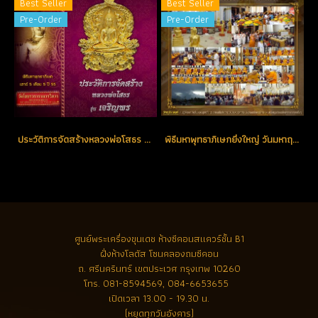
Best Seller
Best Seller
Pre-Order
Pre-Order
ประวัติการจัดสร้างหลวงพ่อโสธร รุ่น เจริญพร ปี 2555
พิธีมหาพุทธาภิเษกยิ่งใหญ่ วันมหาฤกษ์ มหามงคล แห่งปี วันเสาร์ที่ 5 เดือน 5 ปี 2555 ณ พระอุโบสถ วัดโสธรวรารามวรวิหาร
ศูนย์พระเครื่องขุนเดช
ห้างซีคอนสแควร์ชั้น B1
ฝั่งห้างโลตัส โซนคลองถมซีคอน
ถ. ศรีนครินทร์ เขตประเวศ กรุงเทพ 10260
โทร.
081-8594569, 084-6653655
เปิดเวลา 13.00 - 19.30 น.
(หยุดทุกวันอังคาร)