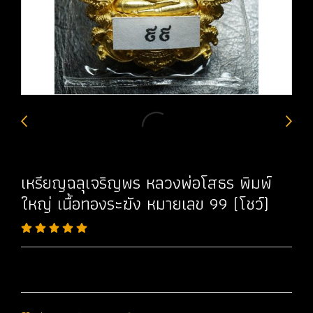
เหรียญฉลุเจริญพร หลวงพ่อโสธร พิมพ์
ใหญ่ เนื้อทองระฆัง หมายเลข 99 (โชว์)