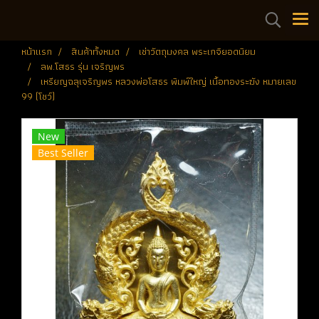
หน้าแรก
สินค้าทั้งหมด
เช่าวัตถุมงคล พระเกจิยอดนิยม
ลพ.โสธร รุ่น เจริญพร
เหรียญฉลุเจริญพร หลวงพ่อโสธร พิมพ์ใหญ่ เนื้อทองระฆัง หมายเลข
99 (โชว์)
New
Best Seller