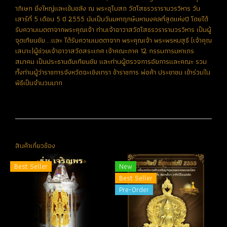
าภิเษก ยิ่งใหญ่และเข้มขลัง ณ พระอุโบสถ วัดโสธรวรารามวรวิหาร วัน
เสาร์ที่ 5 เดือน 5 ปี 2555 นับเป็นวันมหาฤกษ์มหามงคลที่สุดแห่งปี โดยได้
รับความเมตตาจากพระคุณเจ้า ท่านเจ้าอาวาสวัดโสธรวรารามวรวิหาร เป็นผู้
จุดเทียนชัย....และ ได้รับความเมตตาจาก พระคุณเจ้า พระพรหมสุธี (เจ้าคุณ
เสนาะ)ผู้ช่วยเจ้าอาวาสวัดสระเกศ เจ้าคณะภาค 12 กรรมการมหาเถร
สมาคม เป็นประธานดับเทียนชัย และท่านผู้ตรวจการอัยการและคณะ รวม
ทั้งท่านผู้ว่าราชการจังหวัดฉะเชิงเทรา ข้าราชการ พ่อค้า ประชาชน เข้าร่วมใน
พิธีเป็นจำนวนมาก
สินค้าเกี่ยวข้อง
Best Seller
New
Best Seller
Pre-Order