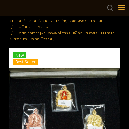
หน้าแรก
สินค้าทั้งหมด
เช่าวัตถุมงคล พระเกจิยอดนิยม
ลพ.โสธร รุ่น เจริญพร
เหรียญฉลุเจริญพร หลวงพ่อโสธร พิมพ์เล็ก ชุดหลังเรียบ หมายเลข
12 สร้างน้อย หายาก (โทรถาม)
New
Best Seller