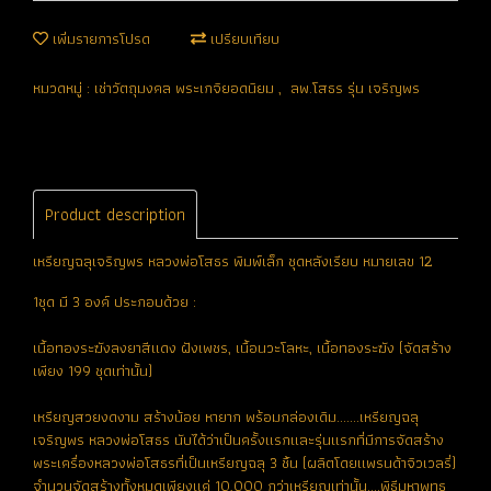
เพิ่มรายการโปรด
เปรียบเทียบ
หมวดหมู่ :
เช่าวัตถุมงคล พระเกจิยอดนิยม
,
ลพ.โสธร รุ่น เจริญพร
Product description
เหรียญฉลุเจริญพร หลวงพ่อโสธร พิมพ์เล็ก ชุดหลังเรียบ หมายเลข 12
1ชุด มี 3 องค์ ประกอบด้วย :
เนื้อทองระฆังลงยาสีแดง ฝังเพชร, เนื้อนวะโลหะ, เนื้อทองระฆัง (จัดสร้าง
เพียง 199 ชุดเท่านั้น)
เหรียญสวยงดงาม สร้างน้อย หายาก พร้อมกล่องเดิม.......เหรียญฉลุ
เจริญพร หลวงพ่อโสธร นับได้ว่าเป็นครั้งแรกและรุ่นแรกที่มีการจัดสร้าง
พระเครื่องหลวงพ่อโสธรที่เป็นเหรียญฉลุ 3 ชิ้น (ผลิตโดยแพรนด้าจิวเวลรี่)
จำนวนจัดสร้างทั้งหมดเพียงแค่ 10,000 กว่าเหรียญเท่านั้น....พิธีมหาพุทธ