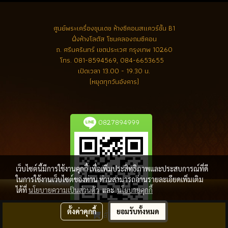
ศูนย์พระเครื่องขุนเดช
ห้างซีคอนสแควร์ชั้น B1
ฝั่งห้างโลตัส โซนคลองถมซีคอน
ถ. ศรีนครินทร์ เขตประเวศ กรุงเทพ 10260
โทร.
081-8594569, 084-6653655
เปิดเวลา 13.00 - 19.30 น.
(หยุดทุกวันอังคาร)
0827894999
เว็บไซต์นี้มีการใช้งานคุกกี้ เพื่อเพิ่มประสิทธิภาพและประสบการณ์ที่ดี
ในการใช้งานเว็บไซต์ของท่าน ท่านสามารถอ่านรายละเอียดเพิ่มเติม
ได้ที่
นโยบายความเป็นส่วนตัว
และ
นโยบายคุกกี้
ตั้งค่าคุกกี้
ยอมรับทั้งหมด
สั่งซื้อสินค้า