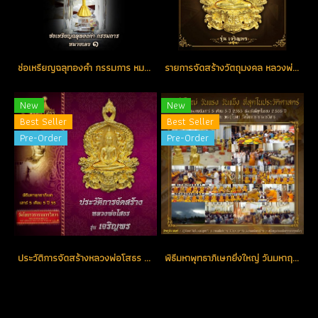
ช่อเหรียญฉลุทองคำ กรรมการ หมายเลขช่อ No. 1 ตอกโค้ด (ขายแล้ว)
รายการจัดสร้างวัตถุมงคล หลวงพ่อโสธร รุ่น เจริญพร
New
New
Best Seller
Best Seller
Pre-Order
Pre-Order
ประวัติการจัดสร้างหลวงพ่อโสธร รุ่น เจริญพร ปี 2555
พิธีมหาพุทธาภิเษกยิ่งใหญ่ วันมหาฤกษ์ มหามงคล แห่งปี วันเสาร์ที่ 5 เดือน 5 ปี 2555 ณ พระอุโบสถ วัดโสธรวรารามวรวิหาร