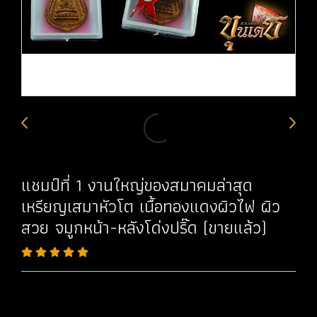
แชมป์ที่ 1 งานใหญ่ของสมาคมล่าสุด
เหรียญเสมาหัวโต เนื้อทองแดงผิวไฟ ผิว
สวย จมูกหน้า-หลังโด่งปริ๊ด (ขายแล้ว)