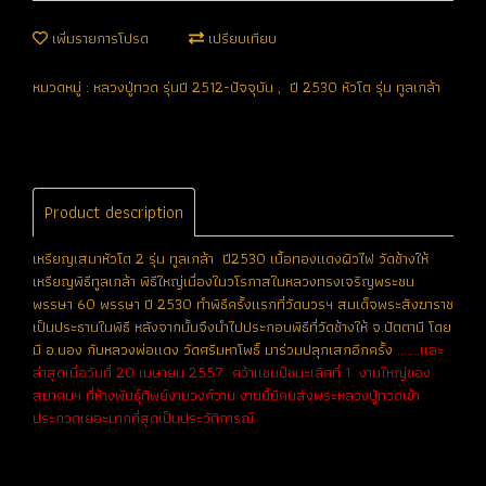
เพิ่มรายการโปรด
เปรียบเทียบ
หมวดหมู่ :
หลวงปู่ทวด รุ่นปี 2512-ปัจจุบัน
,
ปี 2530 หัวโต รุ่น ทูลเกล้า
Product description
เหรียญเสมาหัวโต 2 รุ่น ทูลเกล้า ปี2530 เนื้อทองแดงผิวไฟ วัดช้างให้
เหรียญพิธีทูลเกล้า พิธีใหญ่เนื่องในวโรกาสในหลวงทรงเจริญพระชน
พรรษา 60 พรรษา ปี 2530 ทำพิธีครั้งแรกที่วัดบวรฯ สมเด็จพระสังฆาราช
เป็นประธานในพิธี หลังจากนั้นจึงนำไปประกอบพิธีที่วัดช้างให้ จ.ปัตตานี โดย
มี อ.นอง กับหลวงพ่อแดง วัดศรีมหาโพธิ์ มาร่วมปลุกเสกอีกครั้ง
.......และ
ล่าสุดเมื่อวันที่ 20 เมษายน 2557 คว้าแชมป์ชนะเลิศที่ 1 งานใหญ่ของ
สมาคมฯ ที่ห้างพันธุ์ทิพย์งามวงศ์วาน งานนี้มีคนส่งพระหลวงปู่ทวดเข้า
ประกวดเยอะมากที่สุดเป็นประวัติการณ์