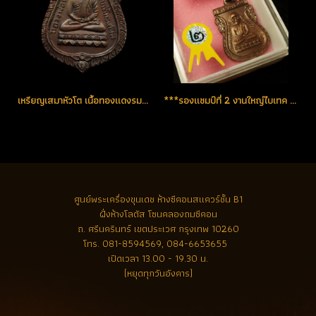
เหรียญเสมาหัวโต เนื้อทองแดงรมดำ บล็อคนิยมสูด หูจุด ว ขีด ผิวสวย จมูกหน้า-หลังโด่งปริ๊ด สวยแชมป์ (ขายแล้ว)
***รองแชมป์ที่ 2 งานใหญ่ไบเทค บางนา***เหรียญเสมาหัวโต เนื้อทองแดงรมดำ บล็อคนิยมสูด หูจุด ว ขีด ผิวเดิม สวยสุดๆ (ขายแล้ว)
ศูนย์พระเครื่องขุนเดช
ห้างซีคอนสแควร์ชั้น B1
ฝั่งห้างโลตัส โซนคลองถมซีคอน
ถ. ศรีนครินทร์ เขตประเวศ กรุงเทพ 10260
โทร.
081-8594569, 084-6653655
เปิดเวลา 13.00 - 19.30 น.
(หยุดทุกวันอังคาร)