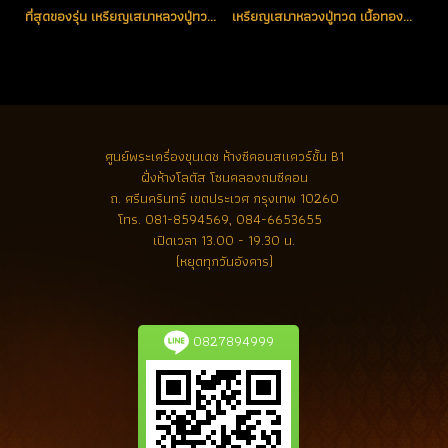
ที่สุดของรุ่น เหรียญเสมาหลวงปู่ทวด เนื้อทองคำลงยา(สีแดง) หมายเลข 1 รุ่น เสาร์ห้า มหามงคล ชาติตระกาล 100 ปี อ.ทิม วัดช้างให้ (โชว์อย่างเดียว)
เหรียญเสมาหลวงปู่ทวด เนื้อทองคำลงยาสีแดง หมายเลข 166 (ขายแล้ว)
ศูนย์พระเครื่องขุนเดช
ห้างซีคอนสแควร์ชั้น B1
ฝั่งห้างโลตัส โซนคลองถมซีคอน
ถ. ศรีนครินทร์ เขตประเวศ กรุงเทพ 10260
โทร.
081-8594569, 084-6653655
เปิดเวลา 13.00 - 19.30 น.
(หยุดทุกวันอังคาร)
0827894999