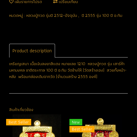
เพิ่มรายการโปรด
เปรียบเทียบ
หมวดหมู่ :
หลวงปู่ทวด รุ่นปี 2512-ปัจจุบัน
,
ปี 2555 รุ่น 100 ปี อ.ทิม
Product description
เหรียญเสมา เนื้อเงินลงยาสีแดง หมายเลข 1210 หลวงปู่ทวด รุ่น เสาร์ห้า
มหามงคล ชาติตระกาล 100 ปี อ.ทิม วัดช้างให้ (วัดสร้างเอง) สวยทั้งหน้า-
หลัง พร้อมกล่องเดิมจากวัด (จำนวนสร้าง 2555 องค์)
สินค้าเกี่ยวข้อง
Best Seller
New
Best Seller