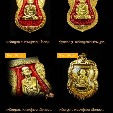
เหรียญเสมาหลวงปู่ทวด เนื้อทองคำลงยา(สีแดง) หมายเลข 101 (ขายแล้ว)
ที่สุดของรุ่น เหรียญเสมาหลวงปู่ทวด เนื้อทองคำลงยา(สีแดง) หมายเลข 1 รุ่น เสาร์ห้า มหามงคล ชาติตระกาล 100 ปี อ.ทิม วัดช้างให้ (โชว์อย่างเดียว)
Best Seller
Best Seller
เหรียญเสมาหลวงปู่ทวด เนื้อทองคำลงยาสีแดง หมายเลข 166 (ขายแล้ว)
เหรียญเสมาหลวงปู่ทวด เนื้อทองคำ หมายเลข 22 สวยแชมป์ (ขายแล้ว)