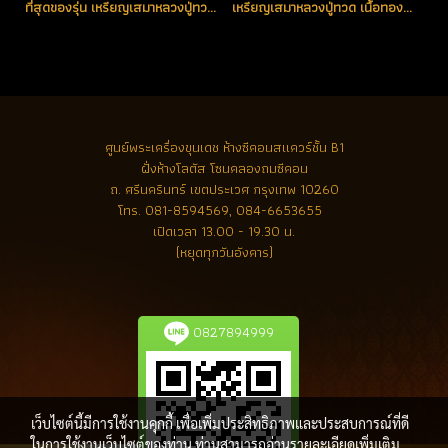
ที่สุดของรุ่น เหรียญเสมาหลวงปู่ทวด เนื้อทองคำลงยา(สีแดง) หมายเลข 1 รุ่น เสาร์ห้า มหามงคล ชาติตระกาล 100 ปี อ.ทิม วัดช้างให้ (โชว์อย่างเดียว)
เหรียญเสมาหลวงปู่ทวด เนื้อทองคำ หมายเลข 22 สวยแชมป์ (ขายแล้ว)
ศูนย์พระเครื่องขุนเดช
ห้างซีคอนสแควร์ชั้น B1
ฝั่งห้างโลตัส โซนคลองถมซีคอน
ถ. ศรีนครินทร์ เขตประเวศ กรุงเทพ 10260
โทร.
081-8594569, 084-6653655
เปิดเวลา 13.00 - 19.30 น.
(หยุดทุกวันอังคาร)
0827894999
เว็บไซต์นี้มีการใช้งานคุกกี้ เพื่อเพิ่มประสิทธิภาพและประสบการณ์ที่ดี
ในการใช้งานเว็บไซต์ของท่าน ท่านสามารถอ่านรายละเอียดเพิ่มเติม