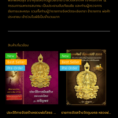
พระพรหมสุธี (เจ้าคุณเสนาะ)ผู้ช่วยเจ้าอาวาสวัดสระเกศ เจ้าคณะภาค 12
กรรมการมหาเถรสมาคม เป็นประธานดับเทียนชัย และท่านผู้ตรวจการ
อัยการและคณะ รวมทั้งท่านผู้ว่าราชการจังหวัดฉะเชิงเทรา ข้าราชการ พ่อค้า
ประชาชน เข้าร่วมในพิธีเป็นจำนวนมาก
สินค้าเกี่ยวข้อง
New
New
Best Seller
Best Seller
Pre-Order
Pre-Order
ประวัติการจัดสร้างหลวงพ่อโสธร รุ่น เจริญพร ปี 2555
รายการจัดสร้างวัตถุมงคล หลวงพ่อโสธร รุ่น เจริญพร