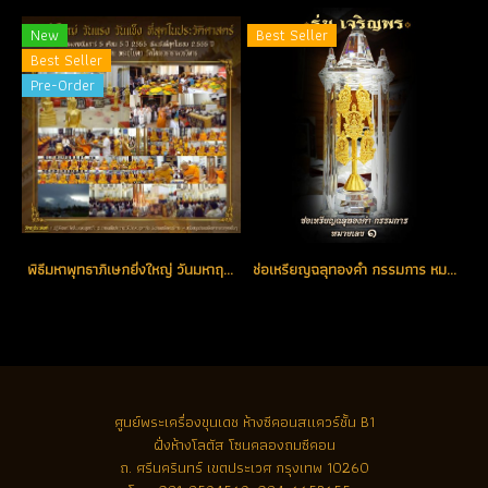
New
Best Seller
Best Seller
Pre-Order
พิธีมหาพุทธาภิเษกยิ่งใหญ่ วันมหาฤกษ์ มหามงคล แห่งปี วันเสาร์ที่ 5 เดือน 5 ปี 2555 ณ พระอุโบสถ วัดโสธรวรารามวรวิหาร
ช่อเหรียญฉลุทองคำ กรรมการ หมายเลขช่อ No. 1 ตอกโค้ด (ขายแล้ว)
ศูนย์พระเครื่องขุนเดช
ห้างซีคอนสแควร์ชั้น B1
ฝั่งห้างโลตัส โซนคลองถมซีคอน
ถ. ศรีนครินทร์ เขตประเวศ กรุงเทพ 10260