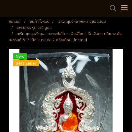
หน้าแรก
สินค้าทั้งหมด
เช่าวัตถุมงคล พระเกจิยอดนิยม
ลพ.โสธร รุ่น เจริญพร
เหรียญฉลุเจริญพร หลวงพ่อโสธร พิมพ์ใหญ่ เนื้อเงินลงยาสีแดง ฝัง
เพชรแท้ 5-7 เม็ด หมายเลข 2 สร้างน้อย (โทรถาม)
New
Best Seller