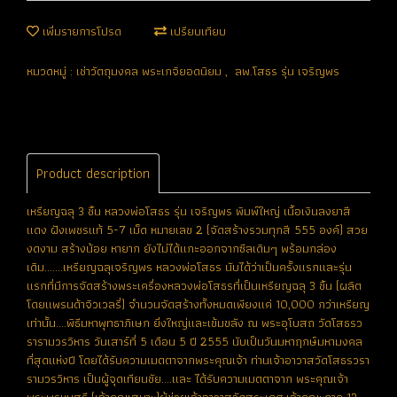
เพิ่มรายการโปรด
เปรียบเทียบ
หมวดหมู่ :
เช่าวัตถุมงคล พระเกจิยอดนิยม
,
ลพ.โสธร รุ่น เจริญพร
Product description
เหรียญฉลุ 3 ชิ้น หลวงพ่อโสธร รุ่น เจริญพร พิมพ์ใหญ่ เนื้อเงินลงยาสี
แดง ฝังเพชรแท้ 5-7 เม็ด หมายเลข 2 (จัดสร้างรวมทุกสี 555 องค์) สวย
งดงาม สร้างน้อย หายาก ยังไม่ได้แกะออกจากซีลเดิมๆ พร้อมกล่อง
เดิม.......เหรียญฉลุเจริญพร หลวงพ่อโสธร นับได้ว่าเป็นครั้งแรกและรุ่น
แรกที่มีการจัดสร้างพระเครื่องหลวงพ่อโสธรที่เป็นเหรียญฉลุ 3 ชิ้น (ผลิต
โดยแพรนด้าจิวเวลรี่) จำนวนจัดสร้างทั้งหมดเพียงแค่ 10,000 กว่าเหรียญ
เท่านั้น....พิธีมหาพุทธาภิเษก ยิ่งใหญ่และเข้มขลัง ณ พระอุโบสถ วัดโสธรว
รารามวรวิหาร วันเสาร์ที่ 5 เดือน 5 ปี 2555 นับเป็นวันมหาฤกษ์มหามงคล
ที่สุดแห่งปี โดยได้รับความเมตตาจากพระคุณเจ้า ท่านเจ้าอาวาสวัดโสธรวรา
รามวรวิหาร เป็นผู้จุดเทียนชัย....และ ได้รับความเมตตาจาก พระคุณเจ้า