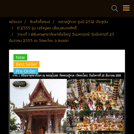
หน้าแรก
สินค้าทั้งหมด
หลวงปู่ทวด รุ่นปี 2512-ปัจจุบัน
ปี 2555 รุ่น เจริญพร เลื่อนสมณศักดิ์
วาระที่ 1 พิธีมหาพุทธาภิเษกยิ่งใหญ่ วันมหาฤกษ์ วันอังคารที่ 25
ธันวาคม 2555 ณ วัดพะโคะ จ.สงขลา
New
Best Seller
Pre-Order