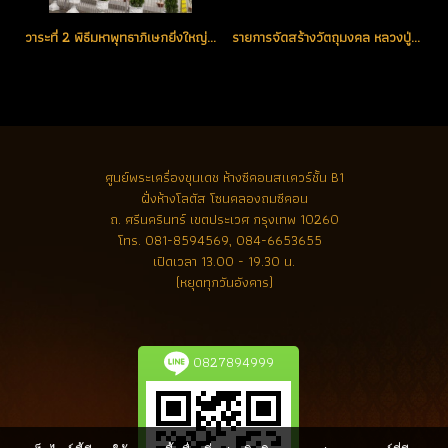
วาระที่ 2 พิธีมหาพุทธาภิเษกยิ่งใหญ่ วันมหาฤกษ์ วันศุกร์ที่ 25 มกราคมม 2556 ณ พระอุโบสถ วัดเอี่ยมวรนุช กรุงเทพ
รายการจัดสร้างวัตถุมงคล หลวงปู่ทวด รุ่น เจริญพร เลื่อนสมณศักดิ์
ศูนย์พระเครื่องขุนเดช
ห้างซีคอนสแควร์ชั้น B1
ฝั่งห้างโลตัส โซนคลองถมซีคอน
ถ. ศรีนครินทร์ เขตประเวศ กรุงเทพ 10260
โทร.
081-8594569, 084-6653655
เปิดเวลา 13.00 - 19.30 น.
(หยุดทุกวันอังคาร)
0827894999