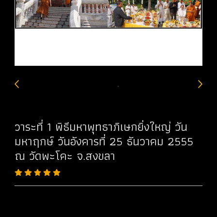
วาระที่ 1 พิธีมหาพุทธาภิเษกยิ่งใหญ่ วัน
มหาฤกษ์ วันอังคารที่ 25 ธันวาคม 2555
ณ วัดพะโคะ จ.สงขลา