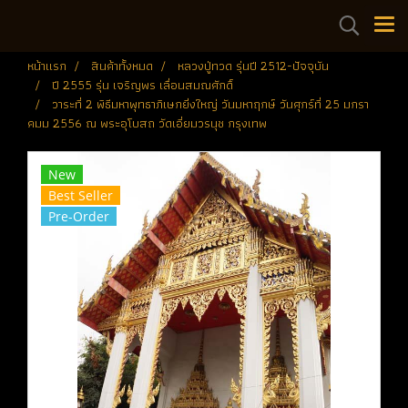
หน้าแรก
สินค้าทั้งหมด
หลวงปู่ทวด รุ่นปี 2512-ปัจจุบัน
ปี 2555 รุ่น เจริญพร เลื่อนสมณศักดิ์
วาระที่ 2 พิธีมหาพุทธาภิเษกยิ่งใหญ่ วันมหาฤกษ์ วันศุกร์ที่ 25 มกรา
คมม 2556 ณ พระอุโบสถ วัดเอี่ยมวรนุช กรุงเทพ
New
Best Seller
Pre-Order