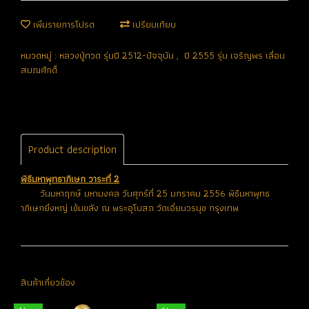
เพิ่มรายการโปรด
เปรียบเทียบ
หมวดหมู่ :
หลวงปู่ทวด รุ่นปี 2512-ปัจจุบัน
,
ปี 2555 รุ่น เจริญพร เลื่อน
สมณศักดิ์
Product description
พิธีมหาพุทธาภิเษก วาระที่ 2
วันมหาฤกษ์ มหามงคล วันศุกร์ที่ 25 มกราคม 2556 พิธีมหาพุทธ
าภิเษกยิ่งหญ่ เข้มขลัง ณ พระอุโบสถ วัดเอี่ยมวรนุช กรุงเทพ
สินค้าเกี่ยวข้อง