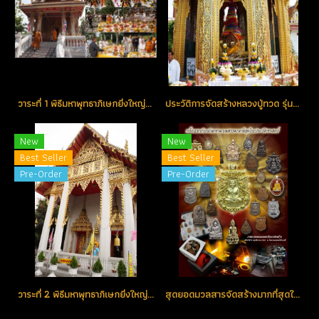
วาระที่ 1 พิธีมหาพุทธาภิเษกยิ่งใหญ่ วันมหาฤกษ์ วันอังคารที่ 25 ธันวาคม 2555 ณ วัดพะโคะ จ.สงขลา
ประวัติการจัดสร้างหลวงปู่ทวด รุ่น เจริญพร เลื่อนสมณศักดิ์ พิธีบวงสรวงดวงวิญญาณหลวงปู่ทวดและพระอาจารย์ทิม ณ วิหารและสถูปหลวงปู่ทวด ณ วัดช้างให้
New
New
Best Seller
Best Seller
Pre-Order
Pre-Order
วาระที่ 2 พิธีมหาพุทธาภิเษกยิ่งใหญ่ วันมหาฤกษ์ วันศุกร์ที่ 25 มกราคมม 2556 ณ พระอุโบสถ วัดเอี่ยมวรนุช กรุงเทพ
สุดยอดมวลสารจัดสร้างมากที่สุดในประวัติศาสตร์