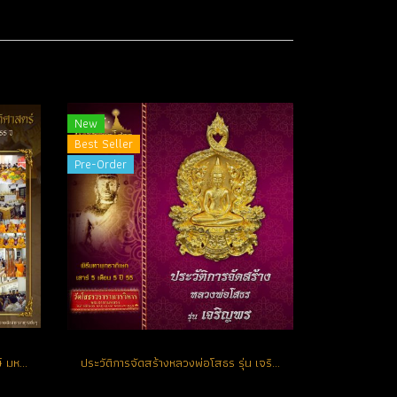
New
Best Seller
Pre-Order
พิธีมหาพุทธาภิเษกยิ่งใหญ่ วันมหาฤกษ์ มหามงคล แห่งปี วันเสาร์ที่ 5 เดือน 5 ปี 2555 ณ พระอุโบสถ วัดโสธรวรารามวรวิหาร
ประวัติการจัดสร้างหลวงพ่อโสธร รุ่น เจริญพร ปี 2555