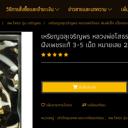
วิธีการสั่งซื้อและชำระเงิน
ข่าวสารและบทความ
เพิ
ลพ.โสธร รุ่น เจริญพร
เหรียญฉลุเจริญพร หลวงพ่อโสธร พิมพ์เล็ก เนื้อทอง
เหรียญฉลุเจริญพร หลวงพ่อโสธร 
ฝังเพชรแท้ 3-5 เม็ด หมายเลข 2
สั่งซื้อสินค้า
เพิ่มรายการโปรด
เปรียบเทียบ
หมวดหมู่ :
เช่าวัตถุมงคล พระเกจิยอดนิยม
,
ลพ.โสธร รุ่