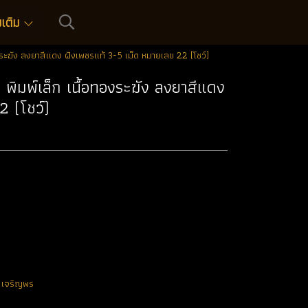
่มเติม
ระฆัง ลงยาสีแดง ฝังเพชรแท้ 3-5 เม็ด หมายเลข 22 (โชว์)
พิมพ์เล็ก เนื้อทองระฆัง ลงยาสีแดง
2 (โชว์)
น เจริญพร