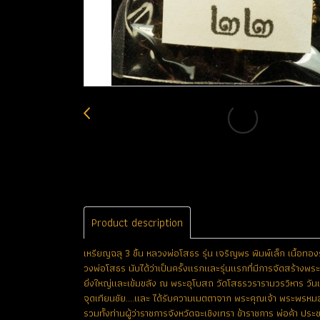
Product description
เหรียญฉลุ 3 ชิ้น หลวงพ่อโสธร รุ่น เจริญพร พิมพ์เล็ก เนื้อ
วงพ่อโสธร นับได้ว่าเป็นครั้งแรกและรุ่นแรกที่มีการจัดสร้างพระ
ยิ่งใหญ่และเข้มขลัง ณ พระอุโบสถ วัดโสธรวรารามวรวิหาร วันเส
จุดเทียนชัย....และ ได้รับความเมตตาจาก พระคุณเจ้า พระพรหม
รวมทั้งท่านผู้ว่าราชการจังหวัดฉะเชิงเทรา ข้าราชการ พ่อค้า ปร