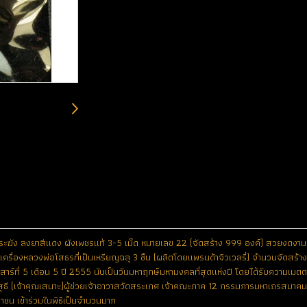
ทองระฆัง ลงยาสีแดง ผังเพชรแท้ 3-5 เม็ด หมายเลข 22 (จัดสร้าง 999 องค์) สวยงดงาม 
เครื่องหลวงพ่อโสธรที่เป็นเหรียญฉลุ 3 ชิ้น (ผลิตโดยแพรนด้าจิวเวลรี่) จำนวนจัดสร้างท
าร์ที่ 5 เดือน 5 ปี 2555 นับเป็นวันมหาฤกษ์มหามงคลที่สุดแห่งปี โดยได้รับความเมตต
สุธี (เจ้าคุณเสนาะ)ผู้ช่วยเจ้าอาวาสวัดสระเกศ เจ้าคณะภาค 12 กรรมการมหาเถรสมา
ะชาชน เข้าร่วมในพิธีเป็นจำนวนมาก