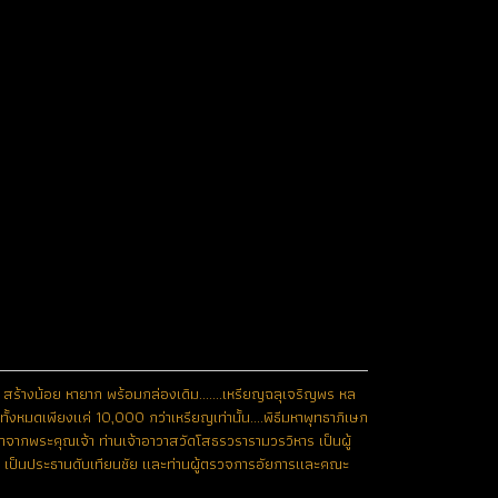
สร้างน้อย หายาก พร้อมกล่องเดิม.......เหรียญฉลุเจริญพร หล
ั้งหมดเพียงแค่ 10,000 กว่าเหรียญเท่านั้น....พิธีมหาพุทธาภิเษก
าจากพระคุณเจ้า ท่านเจ้าอาวาสวัดโสธรวรารามวรวิหาร เป็นผู้
คม เป็นประธานดับเทียนชัย และท่านผู้ตรวจการอัยการและคณะ