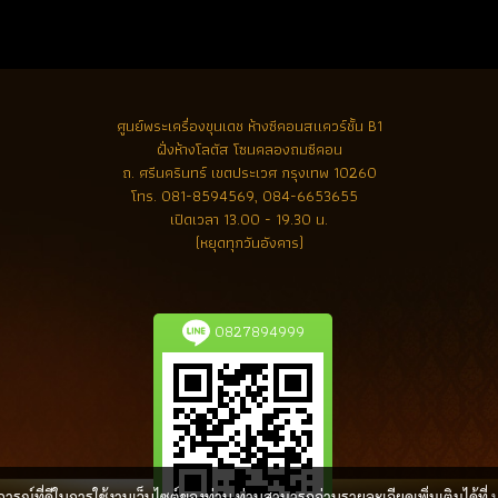
ศูนย์พระเครื่องขุนเดช
ห้างซีคอนสแควร์ชั้น B1
ฝั่งห้างโลตัส โซนคลองถมซีคอน
ถ. ศรีนครินทร์ เขตประเวศ กรุงเทพ 10260
โทร.
081-8594569, 084-6653655
เปิดเวลา 13.00 - 19.30 น.
(หยุดทุกวันอังคาร)
0827894999
บการณ์ที่ดีในการใช้งานเว็บไซต์ของท่าน ท่านสามารถอ่านรายละเอียดเพิ่มเติมได้ที่