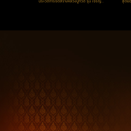
ประวัติการจัดสร้างหลวงปู่ทวด รุ่น เจริญพร เลื่อนสมณศักดิ์ พิธีบวงสรวงดวงวิญญาณหลวงปู่ทวดและพระอาจารย์ทิม ณ วิหารและสถูปหลวงปู่ทวด ณ วัดช้างให้