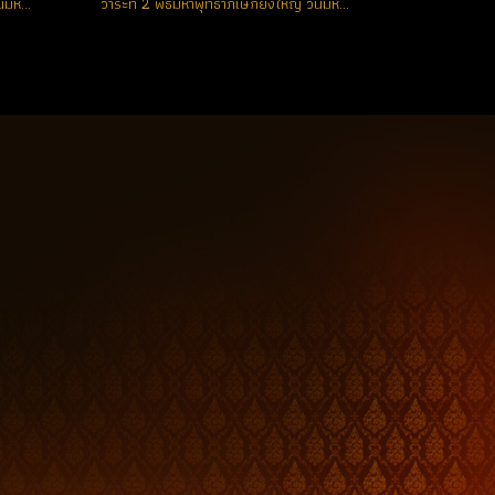
วาระที่ 1 พิธีมหาพุทธาภิเษกยิ่งใหญ่ วันมหาฤกษ์ วันอังคารที่ 25 ธันวาคม 2555 ณ วัดพะโคะ จ.สงขลา
วาระที่ 2 พิธีมหาพุทธาภิเษกยิ่งใหญ่ วันมหาฤกษ์ วันศุกร์ที่ 25 มกราคมม 2556 ณ พระอุโบสถ วัดเอี่ยมวรนุช กรุงเทพ