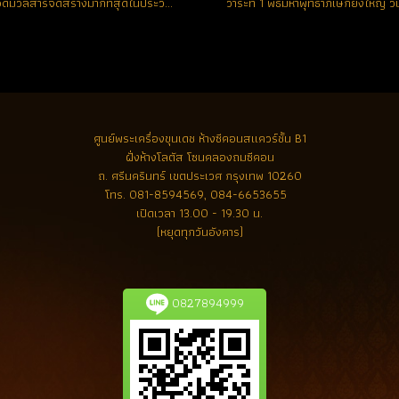
สุดยอดมวลสารจัดสร้างมากที่สุดในประวัติศาสตร์
ศูนย์พระเครื่องขุนเดช
ห้างซีคอนสแควร์ชั้น B1
ฝั่งห้างโลตัส โซนคลองถมซีคอน
ถ. ศรีนครินทร์ เขตประเวศ กรุงเทพ 10260
โทร.
081-8594569, 084-6653655
เปิดเวลา 13.00 - 19.30 น.
(หยุดทุกวันอังคาร)
0827894999