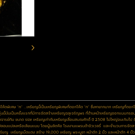
ดพิเศษ "ท" ...เหรียญนี้เป็นเหรียญพิเศษที่ตอกโค้ด "ท" ซึ่งหายากมาก เหรียญที่ตอกโค
รุ่นนี้นับเป็นครั้งแรกที่มีการจัดสร้างเหรียญฉลุเจริญพร ที่ด้านหน้าเหรียญออกแบบกรอบซ
อาจารย์ทิม ขนาด size เหรียญเท่ากับเหรียญเลื่อนสมณศักดิ์ ปี 2508 ไม่ใหญ่จนเกิน
ทำปลอมแปลงหรือเลียนแบบ โดยผู้ผลิตคือ โรงงานแพรนด้าจิวเวลรี่ และจำนวนการจัดสร้างท
รียญ เหรียญเม็ดแตง สร้าง 19,000 เหรียญ พระบูชา หน้าตัก 2 นิ้ว และหน้าตัก 4 นิ้ว