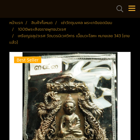
หน้าแรก
สินค้าทั้งหมด
เช่าวัตถุมงคล พระเกจิยอดนิยม
100ปีพระสังฆราชพุทธปวเรศ
เหรียญฉลุปวเรศ วัดบวรนิเวศวิหาร เนื้อนวะโลหะ หมายเลข 343 (ขาย
แล้ว)
Best Seller