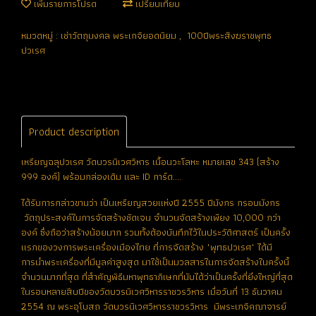
เพิ่มรายการโปรด
เปรียบเทียบ
หมวดหมู่ :
เช่าวัตถุมงคล พระเกจิยอดนิยม
,
100ปีพระสังฆราชพุทธ
ปวเรศ
Product description
เหรียญฉลุปวเรศ วัดบวรนิเวศวิหาร เนื้อนวะโลหะ หมายเลข 343 (สร้าง
999 องค์) พร้อมกล่องเดิม และ ID การ์ด....
ได้รับการกล่าวขานว่า เป็นเหรียญสวยแห่งปี 2555 ปีมังกร กรอบมังกร
วัตถุประสงค์ในการจัดสร้างชัดเจน จำนวนจัดสร้างเพียง 10,000 กว่า
องค์ ซึ่งถือว่าสร้างน้อยมาก รวมทั้งต้องบันทึกไว้ในประวัติศาสตร์ เป็นครั้ง
แรกของวงการพระเครื่องเมืองไทย ที่การจัดสร้าง "พุทธปวเรศ" ได้มี
การนำพระเครื่องที่มีมูลค่าสูงสุด มาใช้เป็นมวลสารในการจัดสร้างในครั้งนี้
จำนวนมากที่สุด ที่สำคัญพิธีมหาพุทธาภิเษกที่นับได้ว่าเป็นครั้งที่ยิ่งใหญ่ที่สุด
ในรอบหลายสิบปีของวัดบวรนิเวศวิหารราชวรวิหาร เมื่อวันที่ 13 ธันวาคม
2554 ณ พระอุโบสถ วัดบวรนิเวศวิหารราชวรวิหาร มีพระเกจิคณาจารย์