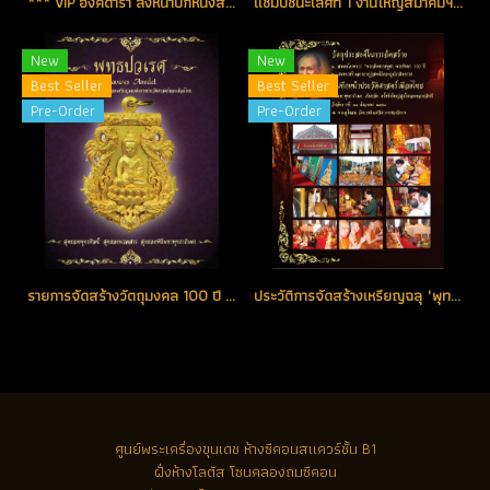
*** VIP องค์ดารา ลงหน้าปกหนังสือสูจิบัตร และรางวัลแชมป์ชนะเลิศที่ 1 เหรียญฉลุปวเรศ เนื้อทองคำ No.33 (ขายแล้ว)
แชมป์ชนะเลิศที 1 งานใหญ่สมาคมฯ เป็น "ชุดดารา" ชุดทองคำกรรมการลงยาราชาวดี สีเขียว No.19 สร้างน้อย หายากสุด (ขายแล้ว)
New
New
Best Seller
Best Seller
Pre-Order
Pre-Order
รายการจัดสร้างวัตถุมงคล 100 ปี พระสังฆราช พุทธปวเรศ วัดบวรนิเวศวิหาร
ประวัติการจัดสร้างเหรียญฉลุ "พุทธปวเรศ" วัดบวรนิเวศราชวรวิหาร
ศูนย์พระเครื่องขุนเดช
ห้างซีคอนสแควร์ชั้น B1
ฝั่งห้างโลตัส โซนคลองถมซีคอน