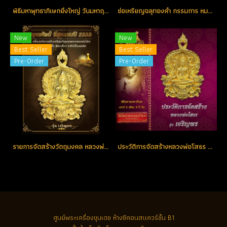
พิธีมหาพุทธาภิเษกยิ่งใหญ่ วันมหาฤกษ์ มหามงคล แห่งปี วันเสาร์ที่ 5 เดือน 5 ปี 2555 ณ พระอุโบสถ วัดโสธรวรารามวรวิหาร
ช่อเหรียญฉลุทองคำ กรรมการ หมายเลขช่อ No. 1 ตอกโค้ด (ขายแล้ว)
New
New
Best Seller
Best Seller
Pre-Order
Pre-Order
รายการจัดสร้างวัตถุมงคล หลวงพ่อโสธร รุ่น เจริญพร
ประวัติการจัดสร้างหลวงพ่อโสธร รุ่น เจริญพร ปี 2555
ศูนย์พระเครื่องขุนเดช
ห้างซีคอนสแควร์ชั้น B1