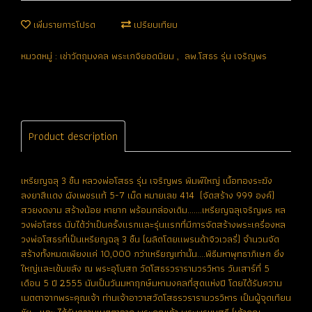
เพิ่มรายการโปรด
เปรียบเทียบ
หมวดหมู่ :
เช่าวัตถุมงคล พระเกจิยอดนิยม
,
ลพ.โสธร รุ่น เจริญพร
Product description
เหรียญฉลุ 3 ชิ้น หลวงพ่อโสธร รุ่น เจริญพร พิมพ์ใหญ่ เนื้อทองระฆัง
ลงยาสีแดง ผังเพชรแท้ 5-7 เม็ด หมายเลข 414 (จัดสร้าง 999 องค์)
สวยงดงาม สร้างน้อย หายาก พร้อมกล่องเดิม.......เหรียญฉลุเจริญพร หล
วงพ่อโสธร นับได้ว่าเป็นครั้งแรกและรุ่นแรกที่มีการจัดสร้างพระเครื่องหล
วงพ่อโสธรที่เป็นเหรียญฉลุ 3 ชิ้น (ผลิตโดยแพรนด้าจิวเวลรี่) จำนวนจัด
สร้างทั้งหมดเพียงแค่ 10,000 กว่าเหรียญเท่านั้น....พิธีมหาพุทธาภิเษก ยิ่ง
ใหญ่และเข้มขลัง ณ พระอุโบสถ วัดโสธรวรารามวรวิหาร วันเสาร์ที่ 5
เดือน 5 ปี 2555 นับเป็นวันมหาฤกษ์มหามงคลที่สุดแห่งปี โดยได้รับความ
เมตตาจากพระคุณเจ้า ท่านเจ้าอาวาสวัดโสธรวรารามวรวิหาร เป็นผู้จุดเทียน