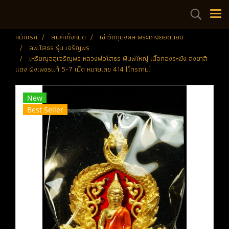
หน้าแรก
สินค้าทั้งหมด
เช่าวัตถุมงคล พระเกจิยอดนิยม
ลพ.โสธร รุ่น เจริญพร
เหรียญฉลุเจริญพร หลวงพ่อโสธร พิมพ์ใหญ่ เนื้อทองระฆัง ลงยาสี
แดง ฝังเพชรแท้ 5-7 เม็ด หมายเลข 414 (โทรถาม)
New
Best Seller