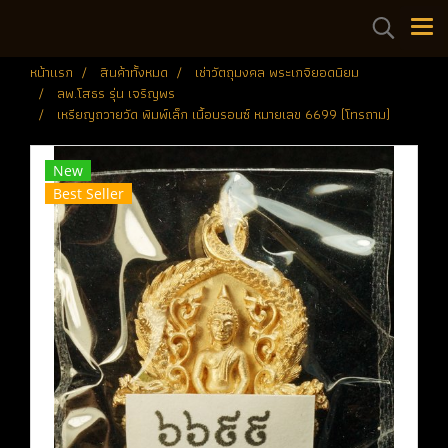
หน้าแรก
สินค้าทั้งหมด
เช่าวัตถุมงคล พระเกจิยอดนิยม
ลพ.โสธร รุ่น เจริญพร
เหรียญถวายวัด พิมพ์เล็ก เนื้อบรอนซ์ หมายเลข 6699 (โทรถาม)
New
Best Seller