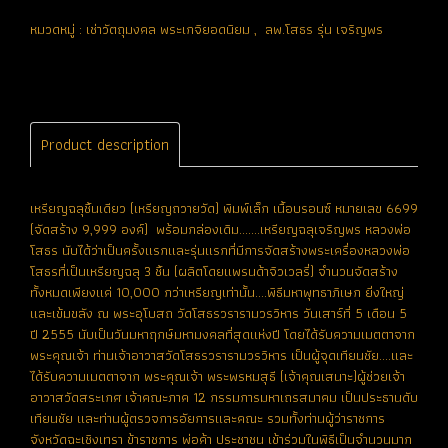
หมวดหมู่ :
เช่าวัตถุมงคล พระเกจิยอดนิยม
,
ลพ.โสธร รุ่น เจริญพร
Product description
เหรียญฉลุชิ้นเดียว (เหรียญถวายวัด) พิมพ์เล็ก เนื้อบรอนซ์ หมายเลข 6699
(จัดสร้าง 9,999 องค์) พร้อมกล่องเดิม.......เหรียญฉลุเจริญพร หลวงพ่อ
โสธร นับได้ว่าเป็นครั้งแรกและรุ่นแรกที่มีการจัดสร้างพระเครื่องหลวงพ่อ
โสธรที่เป็นเหรียญฉลุ 3 ชิ้น (ผลิตโดยแพรนด้าจิวเวลรี่) จำนวนจัดสร้าง
ทั้งหมดเพียงแค่ 10,000 กว่าเหรียญเท่านั้น....พิธีมหาพุทธาภิเษก ยิ่งใหญ่
และเข้มขลัง ณ พระอุโบสถ วัดโสธรวรารามวรวิหาร วันเสาร์ที่ 5 เดือน 5
ปี 2555 นับเป็นวันมหาฤกษ์มหามงคลที่สุดแห่งปี โดยได้รับความเมตตาจาก
พระคุณเจ้า ท่านเจ้าอาวาสวัดโสธรวรารามวรวิหาร เป็นผู้จุดเทียนชัย....และ
ได้รับความเมตตาจาก พระคุณเจ้า พระพรหมสุธี (เจ้าคุณเสนาะ)ผู้ช่วยเจ้า
อาวาสวัดสระเกศ เจ้าคณะภาค 12 กรรมการมหาเถรสมาคม เป็นประธานดับ
เทียนชัย และท่านผู้ตรวจการอัยการและคณะ รวมทั้งท่านผู้ว่าราชการ
จังหวัดฉะเชิงเทรา ข้าราชการ พ่อค้า ประชาชน เข้าร่วมในพิธีเป็นจำนวนมาก