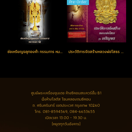
Pre-Order
ช่อเหรียญฉลุทองคำ กรรมการ หมายเลขช่อ No. 1 ตอกโค้ด (ขายแล้ว)
ประวัติการจัดสร้างหลวงพ่อโสธร รุ่น เจริญพร ปี 2555
ศูนย์พระเครื่องขุนเดช
ห้างซีคอนสแควร์ชั้น B1
ฝั่งห้างโลตัส โซนคลองถมซีคอน
ถ. ศรีนครินทร์ เขตประเวศ กรุงเทพ 10260
โทร.
081-8594569, 084-6653655
เปิดเวลา 13.00 - 19.30 น.
(หยุดทุกวันอังคาร)