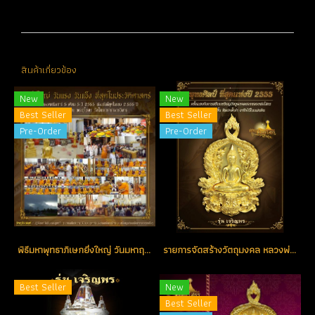
สินค้าเกี่ยวข้อง
New
New
Best Seller
Best Seller
Pre-Order
Pre-Order
พิธีมหาพุทธาภิเษกยิ่งใหญ่ วันมหาฤกษ์ มหามงคล แห่งปี วันเสาร์ที่ 5 เดือน 5 ปี 2555 ณ พระอุโบสถ วัดโสธรวรารามวรวิหาร
รายการจัดสร้างวัตถุมงคล หลวงพ่อโสธร รุ่น เจริญพร
Best Seller
New
Best Seller