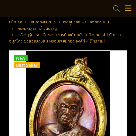
หน้าแรก
สินค้าทั้งหมด
เช่าวัตถุมงคล พระเกจิยอดนิยม
พระมหาสุรศักดิ์ วัดประดู่
เหรียญรุ่นแรก เนื้อชนวน จารมือหน้า-หลัง (บล็อคทองคำ) คัดสวย
จมูกโด่ง ผิวสวยแดงส้ม พร้อมเลี่ยมทอง องค์ที่ 4 (โทรถาม)
New
Best Seller