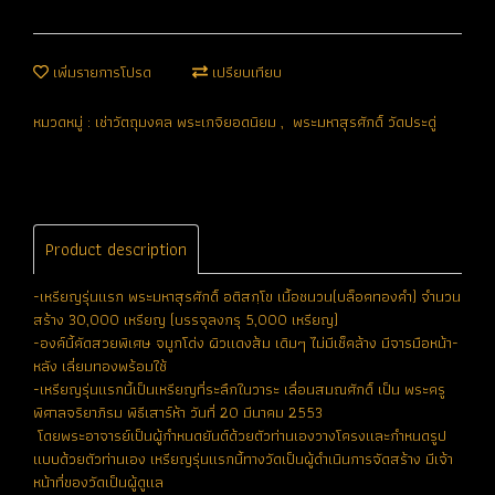
เพิ่มรายการโปรด
เปรียบเทียบ
หมวดหมู่ :
เช่าวัตถุมงคล พระเกจิยอดนิยม
,
พระมหาสุรศักดิ์ วัดประดู่
Product description
-เหรียญรุ่นแรก พระมหาสุรศักดิ์ อติสกฺโข เนื้อชนวน(บล็อคทองคำ) จำนวน
สร้าง 30,000 เหรียญ (บรรจุลงกรุ 5,000 เหรียญ)
-องค์นี้คัดสวยพิเศษ จมูกโด่ง ผิวแดงส้ม เดิมๆ ไม่มีเช็คล้าง มีจารมือหน้า-
หลัง เลี่ยมทองพร้อมใช้
-เหรียญรุ่นแรกนี้เป็นเหรียญที่ระลึกในวาระ เลื่อนสมณศักดิ์ เป็น พระครู
พิศาลจริยาภิรม พิธีเสาร์ห้า วันที่ 20 มีนาคม 2553
โดยพระอาจารย์เป็นผู้กำหนดยันต์ด้วยตัวท่านเองวางโครงและกำหนดรูป
แบบด้วยตัวท่านเอง เหรียญรุ่นแรกนี้ทางวัดเป็นผู้ดำเนินการจัดสร้าง มีเจ้า
หน้าที่ของวัดเป็นผู้ดูแล