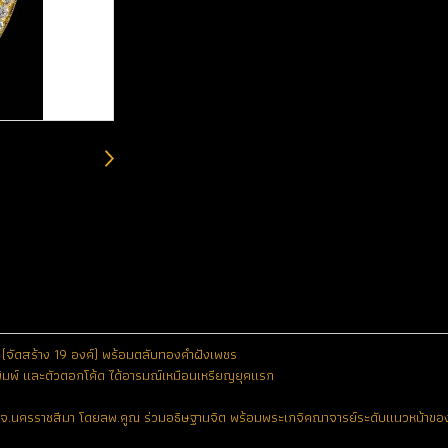
จัดสร้าง 19 องค์) พร้อมตลับทองคำฝังเพชร
พิมพ์ และตัวตอกโค้ด ได้อารมณ์เหมือนเหรียญยุคแรก
ไร่ จ.นครราชสีมา โดยลพ.คูณ ร่วมอธิษฐานจิต พร้อมพระเกจิคณาจารย์ระดับแนวหน้าขอ