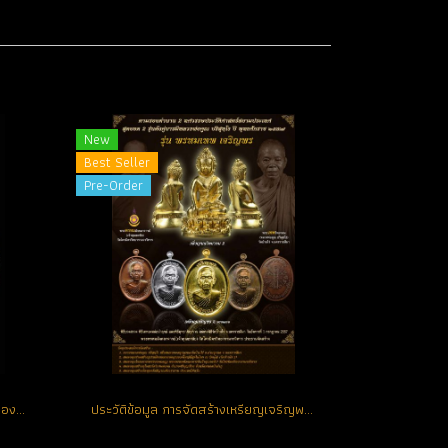
New
Best Seller
Pre-Order
1 ใน 59 เหรียญ เจริญพรบน 2 เนื้อทองคำ 9 รอบ ไม่ตัดปีก หมายเลข 9 สวยแชมป์ สร้างน้อย หายาก (โทรถาม)
ประวัติข้อมูล การจัดสร้างเหรียญเจริญพร 2 หลวงพ่อคูณ ปริสุทฺโธ วัดบ้านไร่ จ.นครราชสีมา ที่ควรรู้และน่าติดตามประวัติในการจัดสร้างสำหรับรุ่นนี้เป็นอย่างยิ่ง