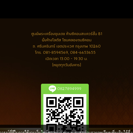
ศูนย์พระเครื่องขุนเดช
ห้างซีคอนสแควร์ชั้น B1
ฝั่งห้างโลตัส โซนคลองถมซีคอน
ถ. ศรีนครินทร์ เขตประเวศ กรุงเทพ 10260
โทร.
081-8594569, 084-6653655
เปิดเวลา 13.00 - 19.30 น.
(หยุดทุกวันอังคาร)
0827894999
บการณ์ที่ดีในการใช้งานเว็บไซต์ของท่าน ท่านสามารถอ่านรายละเอียดเพิ่มเติมได้ที่