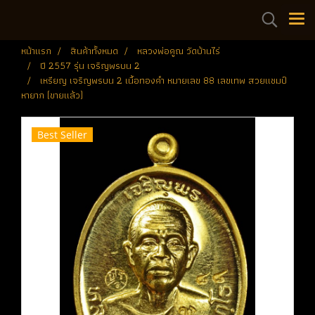
หน้าแรก
สินค้าทั้งหมด
หลวงพ่อคูณ วัดบ้านไร่
ปี 2557 รุ่น เจริญพรบน 2
เหรียญ เจริญพรบน 2 เนื้อทองคำ หมายเลข 88 เลขเทพ สวยแชมป์
หายาก (ขายแล้ว)
Best Seller