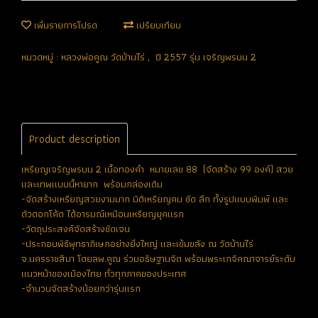
เพิ่มรายการโปรด
เปรียบเทียบ
หมวดหมู่ :
หลวงพ่อคูณ วัดบ้านไร่
,
ปี 2557 รุ่น เจริญพรบน 2
Product description
เหรียญเจริญพรบน 2 เนื้อทองคำ หมายเลข 88 (จัดสร้าง 99 องค์) สวย
และเทพแบบนี้หายาก พร้อมกล่องเดิม
-จัดสร้างเหรียญสวยงามมาก มิติเหรียญคม ชัด ลึก ทั้งรูปแบบพิมพ์ และ
ตัวตอกโค้ด ได้อารมณ์เหมือนเหรียญยุคแรก
-วัตถุประสงค์จัดสร้างชัดเจน
-ประกอบพิธีพุทธาภิเษกอย่างยิ่งใหญ่ และเข้มขลัง ณ วัดบ้านไร่
จ.นครราชสีมา โดยลพ.คูณ ร่วมอธิษฐานจิต พร้อมพระเกจิคณาจารย์ระดับ
แนวหน้าของเมืองไทย ทั่วทุกภาคของประเทศ
-จำนวนจัดสร้างน้อยกว่ารุ่นแรก