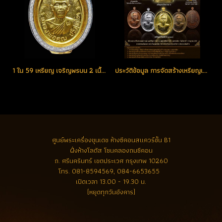
1 ใน 59 เหรียญ เจริญพรบน 2 เนื้อทองคำ 9 รอบ ไม่ตัดปีก หมายเลข 9 สวยแชมป์ สร้างน้อย หายาก (โทรถาม)
ประวัติข้อมูล การจัดสร้างเหรียญเจริญพร 2 หลวงพ่อคูณ ปริสุทฺโธ วัดบ้านไร่ จ.นครราชสีมา ที่ควรรู้และน่าติดตามประวัติในการจัดสร้างสำหรับรุ่นนี้เป็นอย่างยิ่ง
ศูนย์พระเครื่องขุนเดช
ห้างซีคอนสแควร์ชั้น B1
ฝั่งห้างโลตัส โซนคลองถมซีคอน
ถ. ศรีนครินทร์ เขตประเวศ กรุงเทพ 10260
โทร.
081-8594569, 084-6653655
เปิดเวลา 13.00 - 19.30 น.
(หยุดทุกวันอังคาร)