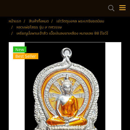
หน้าแรก
สินค้าทั้งหมด
เช่าวัตถุมงคล พระเกจิยอดนิยม
หลวงพ่อโสธร รุ่น ๙ ทศวรรษ
เหรียญนั่งพานเจ้าสัว เนื้อเงินลงยาเหลือง หมายเลข 88 (โชว์)
New
Best Seller