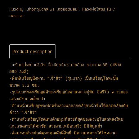
หมวดหมู่ :
เช่าวัตถุมงคล พระเกจิยอดนิยม
,
หลวงพ่อโสธร รุ่น ๙
ทศวรรษ
Product description
เหรียญนั่งพานเจ้าสัว เนื้อเงินหน้าลงยาเหลือง หมายเลข 88
-
(สร้าง
599 องค์)
-พิมพ์เหรียญนั่งพาน “เจ้าสัว” (รุ่นแรก) เป็นเหรียญโลหะปั๊ม
ขนาด 3.2 ซม.
-รูปแบบทรงเหรียญคล้ายเหรียญนั่งพานหลวงปู่ทิม อิสริโก จ.ระยอง
แต่จะมีขนาดเล็กกว่า
-ด้านหน้าเหรียญพระพักตร์หลวงพ่อออกคล้ายหน้าจีนให้สอดคล้องกับ
คำว่า “เจ้าสัว”
-ด้านหลังเหรียญโดดเด่นด้วยมุมที่สวยที่สุดของพระอุโบสถหลังใหม่
แกะลวดลายได้คมชัด สวยงามเหมือนจริง มีมิตินูนต่ำ
-ล้อมรอบด้วยยันต์พุทธคุณศักดิ์สิทธิ์ มีความหมายให้โชคลาภ