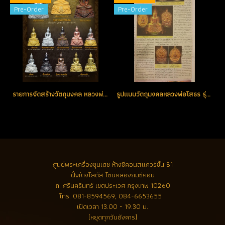
Pre-Order
Pre-Order
รายการจัดสร้างวัตถุมงคล หลวงพ่อโสธร รุ่น ๙ ทศวรรษ
รูปแบบวัตถุมงคลหลวงพ่อโสธร รุ่น ๙ ทศวรรษ
ศูนย์พระเครื่องขุนเดช
ห้างซีคอนสแควร์ชั้น B1
ฝั่งห้างโลตัส โซนคลองถมซีคอน
ถ. ศรีนครินทร์ เขตประเวศ กรุงเทพ 10260
โทร.
081-8594569, 084-6653655
เปิดเวลา 13.00 - 19.30 น.
(หยุดทุกวันอังคาร)