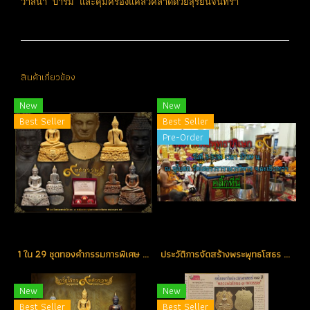
วาสนา บารมี และคุ้มครองแคล้วคลาดด้วยสุริยันจันทรา
สินค้าเกี่ยวข้อง
New
New
Best Seller
Best Seller
Pre-Order
1 ใน 29 ชุดทองคำกรรมการพิเศษ ตอกโค้ด "ศ" (เศรษฐี) หมายเลข 14 สร้างน้อย ตอกโค้ดหายากที่สุดในรุ่น (โทรถาม)
ประวัติการจัดสร้างพระพุทธโสธร รุ่น ๙ ทศวรรษ สุดยอดพุทธศิลป์ในรอบ 90 ปี
New
New
Best Seller
Best Seller