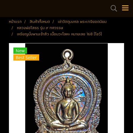
หน้าแรก
สินค้าทั้งหมด
เช่าวัตถุมงคล พระเกจิยอดนิยม
หลวงพ่อโสธร รุ่น ๙ ทศวรรษ
เหรียญนั่งพานเจ้าสัว เนื้อนวะโลหะ หมายเลข 168 (โชว์)
New
Best Seller