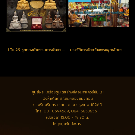
1 ใน 29 ชุดทองคำกรรมการพิเศษ ตอกโค้ด "ศ" (เศรษฐี) หมายเลข 14 สร้างน้อย ตอกโค้ดหายากที่สุดในรุ่น (โทรถาม)
ประวัติการจัดสร้างพระพุทธโสธร รุ่น ๙ ทศวรรษ สุดยอดพุทธศิลป์ในรอบ 90 ปี
ศูนย์พระเครื่องขุนเดช
ห้างซีคอนสแควร์ชั้น B1
ฝั่งห้างโลตัส โซนคลองถมซีคอน
ถ. ศรีนครินทร์ เขตประเวศ กรุงเทพ 10260
โทร.
081-8594569, 084-6653655
เปิดเวลา 13.00 - 19.30 น.
(หยุดทุกวันอังคาร)