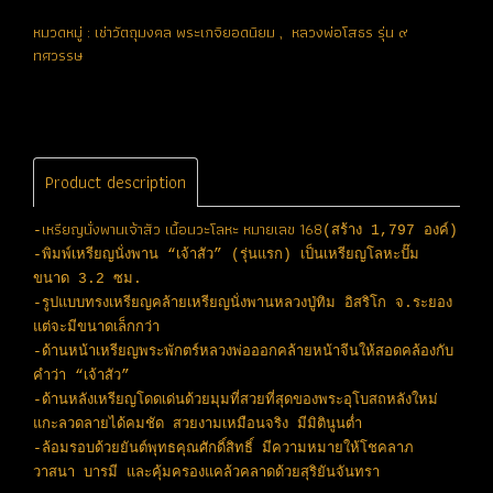
หมวดหมู่ :
เช่าวัตถุมงคล พระเกจิยอดนิยม
,
หลวงพ่อโสธร รุ่น ๙
ทศวรรษ
Product description
เหรียญนั่งพานเจ้าสัว เนื้อนวะโลหะ หมายเลข 168
-
(สร้าง 1,797 องค์)
-พิมพ์เหรียญนั่งพาน “เจ้าสัว” (รุ่นแรก) เป็นเหรียญโลหะปั๊ม
ขนาด 3.2 ซม.
-รูปแบบทรงเหรียญคล้ายเหรียญนั่งพานหลวงปู่ทิม อิสริโก จ.ระยอง
แต่จะมีขนาดเล็กกว่า
-ด้านหน้าเหรียญพระพักตร์หลวงพ่อออกคล้ายหน้าจีนให้สอดคล้องกับ
คำว่า “เจ้าสัว”
-ด้านหลังเหรียญโดดเด่นด้วยมุมที่สวยที่สุดของพระอุโบสถหลังใหม่
แกะลวดลายได้คมชัด สวยงามเหมือนจริง มีมิตินูนต่ำ
-ล้อมรอบด้วยยันต์พุทธคุณศักดิ์สิทธิ์ มีความหมายให้โชคลาภ
วาสนา บารมี และคุ้มครองแคล้วคลาดด้วยสุริยันจันทรา