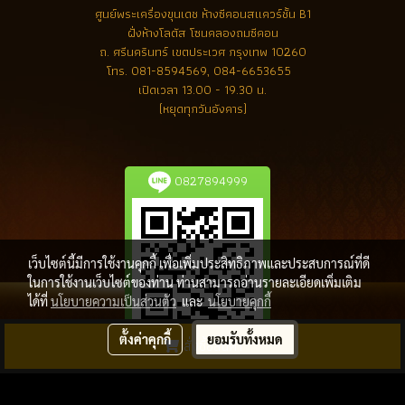
ศูนย์พระเครื่องขุนเดช
ห้างซีคอนสแควร์ชั้น B1
ฝั่งห้างโลตัส โซนคลองถมซีคอน
ถ. ศรีนครินทร์ เขตประเวศ กรุงเทพ 10260
โทร.
081-8594569, 084-6653655
เปิดเวลา 13.00 - 19.30 น.
(หยุดทุกวันอังคาร)
0827894999
เว็บไซต์นี้มีการใช้งานคุกกี้ เพื่อเพิ่มประสิทธิภาพและประสบการณ์ที่ดี
ในการใช้งานเว็บไซต์ของท่าน ท่านสามารถอ่านรายละเอียดเพิ่มเติม
ได้ที่
นโยบายความเป็นส่วนตัว
และ
นโยบายคุกกี้
ตั้งค่าคุกกี้
ยอมรับทั้งหมด
สั่งซื้อสินค้า
ลิขสิทธิ์ โดย พระเครื่องล้ำค่า.com
ผู้เข้าชมวันนี้
1