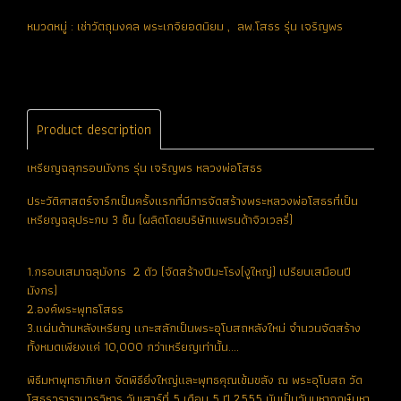
หมวดหมู่ :
เช่าวัตถุมงคล พระเกจิยอดนิยม
,
ลพ.โสธร รุ่น เจริญพร
Product description
เหรียญฉลุกรอบมังกร รุ่น เจริญพร หลวงพ่อโสธร
ประวัติศาสตร์จารึกเป็นครั้งแรกที่มีการจัดสร้างพระหลวงพ่อโสธรที่เป็น
เหรียญฉลุประกบ 3 ชิ้น (ผลิตโดยบริษัทแพรนด้าจิวเวลรี่)
1.กรอบเสมาฉลุมังกร 2 ตัว (จัดสร้างปีมะโรง(งูใหญ่) เปรียบเสมือนปี
มังกร)
2.องค์พระพุทธโสธร
3.แผ่นด้านหลังเหรียญ แกะสลักเป็นพระอุโบสถหลังใหม่ จำนวนจัดสร้าง
ทั้งหมดเพียงแค่ 10,000 กว่าเหรียญเท่านั้น....
พิธีมหาพุทธาภิเษก จัดพิธียิ่งใหญ่และพุทธคุณเข้มขลัง ณ พระอุโบสถ วัด
โสธรวรารามวรวิหาร วันเสาร์ที่ 5 เดือน 5 ปี 2555 นับเป็นวันมหาฤกษ์มหา