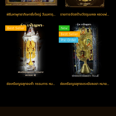
พิธีมหาพุทธาภิเษกยิ่งใหญ่ วันมหาฤกษ์ มหามงคล แห่งปี วันเสาร์ที่ 5 เดือน 5 ปี 2555 ณ พระอุโบสถ วัดโสธรวรารามวรวิหาร
รายการจัดสร้างวัตถุมงคล หลวงพ่อโสธร รุ่น เจริญพร
Best Seller
New
Best Seller
Pre-Order
ช่อเหรียญฉลุทองคำ กรรมการ หมายเลขช่อ No. 1 ตอกโค้ด (ขายแล้ว)
ช่อเหรียญฉลุทองระฆังลงยา หมายเลขช่อ No.5 พร้อมชุดครอบแก้วคริสตัลหรู จากประเทศอิตาลี (โชว์)