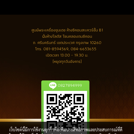
ศูนย์พระเครื่องขุนเดช
ห้างซีคอนสแควร์ชั้น B1
ฝั่งห้างโลตัส โซนคลองถมซีคอน
ถ. ศรีนครินทร์ เขตประเวศ กรุงเทพ 10260
โทร.
081-8594569, 084-6653655
เปิดเวลา 13.00 - 19.30 น.
(หยุดทุกวันอังคาร)
0827894999
เว็บไซต์นี้มีการใช้งานคุกกี้ เพื่อเพิ่มประสิทธิภาพและประสบการณ์ที่ดี