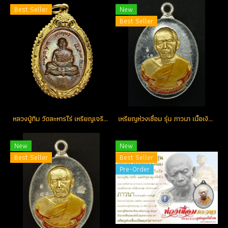
Best Seller
New
Best Seller
หลวงปู่ทิม วัดละหารไร่ เหรียญเจริญพรบน กรรมการ ตัว ท.โค้ดพิเศษ สวยแชมป์ (ขายแล้ว)
เหรียญห่วงเชื่อม รุ่น ภาวนา เนื้อเงินหน้ากากทอง ลงยาสีแดงจีวรเหลือง หมายเลข 41 (โทรถาม)
New
New
Best Seller
Best Seller
Pre-Order