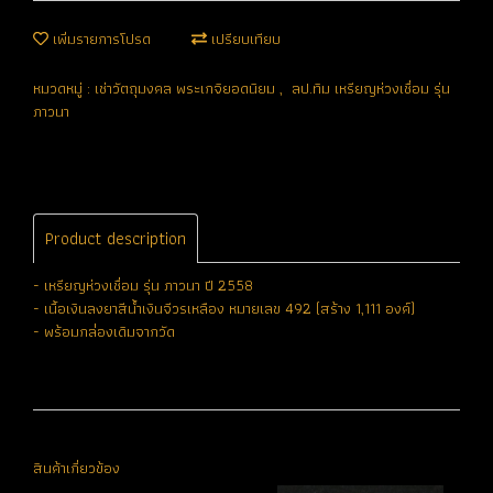
เพิ่มรายการโปรด
เปรียบเทียบ
หมวดหมู่ :
เช่าวัตถุมงคล พระเกจิยอดนิยม
,
ลป.ทิม เหรียญห่วงเชื่อม รุ่น
ภาวนา
Product description
- เหรียญห่วงเชื่อม รุ่น ภาวนา ปี 2558
- เนื้อเงินลงยาสีน้ำเงินจีวรเหลือง หมายเลข 492 (สร้าง 1,111 องค์)
- พร้อมกล่่องเดิมจากวัด
สินค้าเกี่ยวข้อง