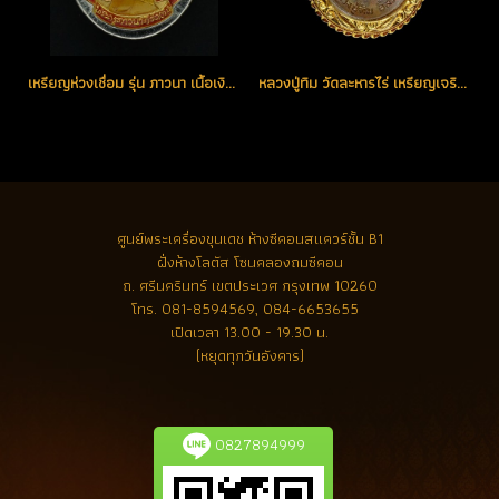
เหรียญห่วงเชื่อม รุ่น ภาวนา เนื้อเงินหน้ากากทอง ลงยาสีแดงจีวรเหลือง หมายเลข 41 (โทรถาม)
หลวงปู่ทิม วัดละหารไร่ เหรียญเจริญพรบน กรรมการ ตัว ท.โค้ดพิเศษ สวยแชมป์ (ขายแล้ว)
ศูนย์พระเครื่องขุนเดช
ห้างซีคอนสแควร์ชั้น B1
ฝั่งห้างโลตัส โซนคลองถมซีคอน
ถ. ศรีนครินทร์ เขตประเวศ กรุงเทพ 10260
โทร.
081-8594569, 084-6653655
เปิดเวลา 13.00 - 19.30 น.
(หยุดทุกวันอังคาร)
0827894999