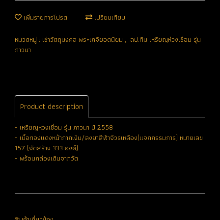
เพิ่มรายการโปรด
เปรียบเทียบ
หมวดหมู่ :
เช่าวัตถุมงคล พระเกจิยอดนิยม
,
ลป.ทิม เหรียญห่วงเชื่อม รุ่น
ภาวนา
Product description
- เหรียญห่วงเชื่อม รุ่น ภาวนา ปี 2558
- เนื้อทองแดงหน้ากากเงิน/ลงยาสีฟ้าจีวรเหลือง(แจกกรรมการ) หมายเลข
157 (จัดสร้าง 333 องค์)
- พร้อมกล่องเดิมจากวัด
สินค้าเกี่ยวข้อง