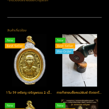
-จำนวนจัดสร้างน้อยกว่ารุ่นแรก
สินค้าเกี่ยวข้อง
New
New
Best Seller
Best Seller
Pre-Order
1 ใน 59 เหรียญ เจริญพรบน 2 เนื้อทองคำ 9 รอบ ไม่ตัดปีก หมายเลข 9 สวยแชมป์ สร้างน้อย หายาก (โทรถาม)
การทำลายบล็อคแม่พิมพ์ ตัวตอกโค้ดและหมายเลข เหรียญเจริญพร 2
New
New