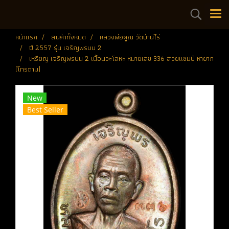
หน้าแรก
สินค้าทั้งหมด
หลวงพ่อคูณ วัดบ้านไร่
ปี 2557 รุ่น เจริญพรบน 2
เหรียญ เจริญพรบน 2 เนื้อนวะโลหะ หมายเลข 336 สวยแชมป์ หายาก
(โทรถาม)
New
Best Seller