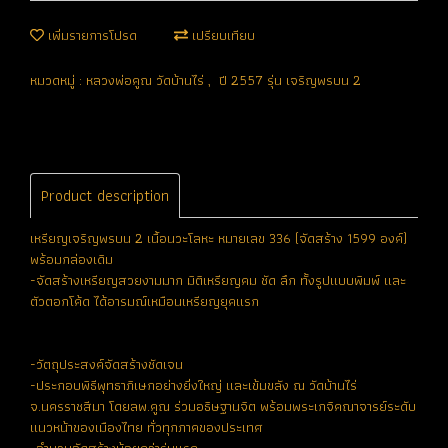
เพิ่มรายการโปรด
เปรียบเทียบ
หมวดหมู่ :
หลวงพ่อคูณ วัดบ้านไร่
,
ปี 2557 รุ่น เจริญพรบน 2
Product description
เหรียญเจริญพรบน 2 เนื้อนวะโลหะ หมายเลข 336 (จัดสร้าง 1599 องค์)
พร้อมกล่องเดิม
-จัดสร้างเหรียญสวยงามมาก มิติเหรียญคม ชัด ลึก ทั้งรูปแบบพิมพ์ และ
ตัวตอกโค้ด ได้อารมณ์เหมือนเหรียญยุคแรก
-วัตถุประสงค์จัดสร้างชัดเจน
-ประกอบพิธีพุทธาภิเษกอย่างยิ่งใหญ่ และเข้มขลัง ณ วัดบ้านไร่
จ.นครราชสีมา โดยลพ.คูณ ร่วมอธิษฐานจิต พร้อมพระเกจิคณาจารย์ระดับ
แนวหน้าของเมืองไทย ทั่วทุกภาคของประเทศ