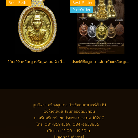
Best Seller
Best Seller
Pre-Order
1 ใน 19 เหรียญ เจริญพรบน 2 เนื้อทองคำ 9 รอบ หลังแบบ หมายเลข 8 สวยแชมป์ สร้างน้อย หายาก (โทรถาม)
ประวัติข้อมูล การจัดสร้างเหรียญเจริญพร 2 หลวงพ่อคูณ ปริสุทฺโธ วัดบ้านไร่ จ.นครราชสีมา ที่ควรรู้และน่าติดตามประวัติในการจัดสร้างสำหรับรุ่นนี้เป็นอย่างยิ่ง
ศูนย์พระเครื่องขุนเดช
ห้างซีคอนสแควร์ชั้น B1
ฝั่งห้างโลตัส โซนคลองถมซีคอน
ถ. ศรีนครินทร์ เขตประเวศ กรุงเทพ 10260
โทร.
081-8594569, 084-6653655
เปิดเวลา 13.00 - 19.30 น.
(หยุดทุกวันอังคาร)