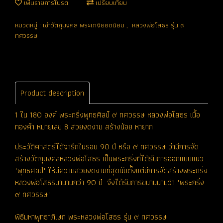
เพิ่มรายการโปรด
เปรียบเทียบ
หมวดหมู่ :
เช่าวัตถุมงคล พระเกจิยอดนิยม
,
หลวงพ่อโสธร รุ่น ๙
ทศวรรษ
Product description
1 ใน 180 องค์ พระกริ่งพุทธศิลป์ ๙ ทศวรรษ หลวงพ่อโสธร เนื้อ
ทองคำ หมายเลข 8 สวยงดงาม สร้างน้อย หายาก
ประวัติศาสตร์ได้จารึกในรอบ 90 ปี หรือ ๙ ทศวรรษ ว่ามีการจัด
สร้างวัตถุมงคลหลวงพ่อโสธร เป็นพระกริ่งที่ได้รับการออกแบบแนว
"พุทธศิลป์" ให้มีความสวยงดงามที่สุดนับตั้งแต่มีการจัดสร้างพระกริ่ง
หลวงพ่อโสธรมานานกว่า 90 ปี จึงได้รับการขนานนามว่า "พระกริ่ง
๙ ทศวรรษ"
พิธีมหาพุทธาภิเษก พระหลวงพ่อโสธร รุ่น ๙ ทศวรรษ