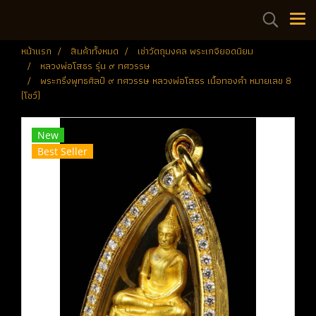
หน้าแรก
สินค้าทั้งหมด
เช่าวัตถุมงคล พระเกจิยอดนิยม
หลวงพ่อโสธร รุ่น ๙ ทศวรรษ
พระกริ่งพุทธศิลป์ ๙ ทศวรรษ หลวงพ่อโสธร เนื้อทองคำ หมายเลข 8
(โชว์)
New
Best Seller