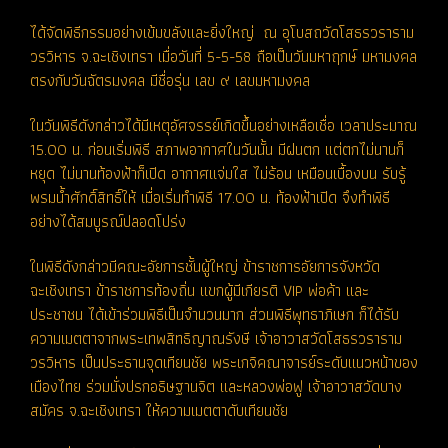
ได้จัดพิธีกรรมอย่างเข้มขลังและยิ่งใหญ่ ณ อุโบสถวัดโสธรวราราม
วรวิหาร จ.ฉะเชิงเทรา เมื่อวันที่ 5-5-58 ถือเป็นวันมหาฤกษ์ มหามงคล
ตรงกับวันฉัตรมงคล มีชื่อรุ่น เลข ๙ เลขมหามงคล
ในวันพิธีดังกล่าวได้มีเหตุอัศจรรย์เกิดขึ้นอย่างเหลือเชื่อ เวลาประมาณ
15.00 น. ก่อนเริ่มพิธี สภาพอากาศในวันนั้น มีฝนตก แต่ตกไม่นานก็
หยุด ไม่นานท้องฟ้าก็เปิด อากาศแจ่มใส ไม่ร้อน เหมือนเบื้องบน รับรู้
พรมน้ำศักดิ์สิทธิ์ให้ เมื่อเริ่มทำพิธี 17.00 น. ท้องฟ้าเปิด จึงทำพิธี
อย่างได้สมบูรณ์ปลอดโปร่ง
ในพิธีดังกล่าวมีคณะอัยการชั้นผู้ใหญ่ ข้าราชการอัยการจังหวัด
ฉะเชิงเทรา ข้าราชการท้องถิ่น แขกผู้มีเกียรติ VIP พ่อค้า และ
ประชาชน ได้เข้าร่วมพิธีเป็นจำนวนมาก ส่วนพิธีพุทธาภิเษก ก็ได้รับ
ความเมตตาจากพระเทพสิทธิญาณรังษี เจ้าอาวาสวัดโสธรวราราม
วรวิหาร เป็นประธานจุดเทียนชัย พระเกจิคณาจารย์ระดับแนวหน้าของ
เมืองไทย ร่วมนั่งปรกอธิษฐานจิต และหลวงพ่อฟู เจ้าอาวาสวัดบาง
สมัคร จ.ฉะเชิงเทรา ให้ความเมตตาดับเทียนชัย