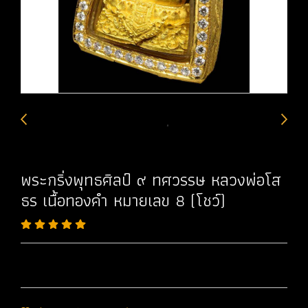
พระกริ่งพุทธศิลป์ ๙ ทศวรรษ หลวงพ่อโส
ธร เนื้อทองคำ หมายเลข 8 (โชว์)