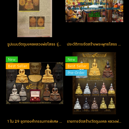
รูปแบบวัตถุมงคลหลวงพ่อโสธร รุ่น ๙ ทศวรรษ
ประวัติการจัดสร้างพระพุทธโสธร รุ่น ๙ ทศวรรษ สุดยอดพุทธศิลป์ในรอบ 90 ปี
New
New
Best Seller
Best Seller
Pre-Order
1 ใน 29 ชุดทองคำกรรมการพิเศษ ตอกโค้ด "ศ" (เศรษฐี) หมายเลข 14 สร้างน้อย ตอกโค้ดหายากที่สุดในรุ่น (โทรถาม)
รายการจัดสร้างวัตถุมงคล หลวงพ่อโสธร รุ่น ๙ ทศวรรษ