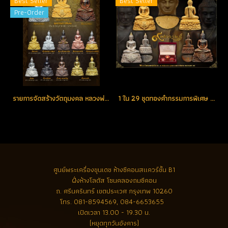
Best Seller
Best Seller
Pre-Order
รายการจัดสร้างวัตถุมงคล หลวงพ่อโสธร รุ่น ๙ ทศวรรษ
1 ใน 29 ชุดทองคำกรรมการพิเศษ ตอกโค้ด "ศ" (เศรษฐี) หมายเลข 14 สร้างน้อย ตอกโค้ดหายากที่สุดในรุ่น (โทรถาม)
ศูนย์พระเครื่องขุนเดช
ห้างซีคอนสแควร์ชั้น B1
ฝั่งห้างโลตัส โซนคลองถมซีคอน
ถ. ศรีนครินทร์ เขตประเวศ กรุงเทพ 10260
โทร.
081-8594569, 084-6653655
เปิดเวลา 13.00 - 19.30 น.
(หยุดทุกวันอังคาร)