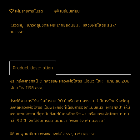
เพิ่มรายการโปรด
เปรียบเทียบ
หมวดหมู่ :
เช่าวัตถุมงคล พระเกจิยอดนิยม
,
หลวงพ่อโสธร รุ่น ๙
ทศวรรษ
Product description
พระกริ่งพุทธศิลป์ ๙ ทศวรรษ หลวงพ่อโสธร เนื้อนวะโลหะ หมายเลข 206
(จัดสร้าง 1198 องค์)
ประวัติศาสตร์ได้จารึกในรอบ 90 ปี หรือ ๙ ทศวรรษ ว่ามีการจัดสร้างวัตถุ
มงคลหลวงพ่อโสธร เป็นพระกริ่งที่ได้รับการออกแบบแนว "พุทธศิลป์" ให้มี
ความสวยงดงามที่สุดนับตั้งแต่มีการจัดสร้างพระกริ่งหลวงพ่อโสธรมานาน
กว่า 90 ปี จึงได้รับการขนานนามว่า "พระกริ่ง ๙ ทศวรรษ"
พิธีมหาพุทธาภิเษก พระหลวงพ่อโสธร รุ่น ๙ ทศวรรษ