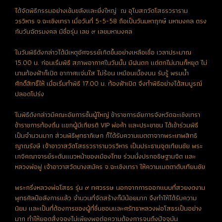
ได้จัดพิธีกรรมอย่างเข้มขลังและยิ่งใหญ่ ณ อุโบสถวัดโสธรวราราม
วรวิหาร จ.ฉะเชิงเทรา เมื่อวันที่ 5-5-58 ถือเป็นวันมหาฤกษ์ มหามงคล ตรง
กับวันฉัตรมงคล มีชื่อรุ่น เลข ๙ เลขมหามงคล
ในวันพิธีดังกล่าวได้มีเหตุอัศจรรย์เกิดขึ้นอย่างเหลือเชื่อ เวลาประมาณ
15.00 น. ก่อนเริ่มพิธี สภาพอากาศในวันนั้น มีฝนตก แต่ตกไม่นานก็หยุด ไม่
นานท้องฟ้าก็เปิด อากาศแจ่มใส ไม่ร้อน เหมือนเบื้องบน รับรู้ พรมน้ำ
ศักดิ์สิทธิ์ให้ เมื่อเริ่มทำพิธี 17.00 น. ท้องฟ้าเปิด จึงทำพิธีอย่างได้สมบูรณ์
ปลอดโปร่ง
ในพิธีดังกล่าวมีคณะอัยการชั้นผู้ใหญ่ ข้าราชการอัยการจังหวัดฉะเชิงเทรา
ข้าราชการท้องถิ่น แขกผู้มีเกียรติ VIP พ่อค้า และประชาชน ได้เข้าร่วมพิธี
เป็นจำนวนมาก ส่วนพิธีพุทธาภิเษก ก็ได้รับความเมตตาจากพระเทพสิทธิ
ญาณรังษี เจ้าอาวาสวัดโสธรวรารามวรวิหาร เป็นประธานจุดเทียนชัย พระ
เกจิคณาจารย์ระดับแนวหน้าของเมืองไทย ร่วมนั่งปรกอธิษฐานจิต และ
หลวงพ่อฟู เจ้าอาวาสวัดบางสมัคร จ.ฉะเชิงเทรา ให้ความเมตตาดับเทียนชัย
พระกริ่งหลวงพ่อโสธร รุ่น ๙ ทศวรรษ นอกจากการออกแบบที่สวยงดงาม
พุทธศิลป์อลังการแล้ว จำนวนที่จัดสร้างก็มีน้อยมาก จึงทำให้ได้รับความ
นิยม และเป็นที่ต้องการของผู้ที่ชื่นชอบและศรัทธาหลวงพ่อโสธรเป็นอย่าง
มาก ทำให้ยอดสั่งจองไม่เพียงพอต่อความต้องการจนถึงปัจจุบัน