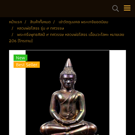
หน้าแรก
สินค้าทั้งหมด
เช่าวัตถุมงคล พระเกจิยอดนิยม
หลวงพ่อโสธร รุ่น ๙ ทศวรรษ
พระกริ่งพุทธศิลป์ ๙ ทศวรรษ หลวงพ่อโสธร เนื้อนวะโลหะ หมายเลข
206 (โทรถาม)
New
Best Seller