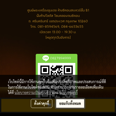
ศูนย์พระเครื่องขุนเดช
ห้างซีคอนสแควร์ชั้น B1
ฝั่งห้างโลตัส โซนคลองถมซีคอน
ถ. ศรีนครินทร์ เขตประเวศ กรุงเทพ 10260
โทร.
081-8594569, 084-6653655
เปิดเวลา 13.00 - 19.30 น.
(หยุดทุกวันอังคาร)
0827894999
เว็บไซต์นี้มีการใช้งานคุกกี้ เพื่อเพิ่มประสิทธิภาพและประสบการณ์ที่ดี
ในการใช้งานเว็บไซต์ของท่าน ท่านสามารถอ่านรายละเอียดเพิ่มเติม
ได้ที่
นโยบายความเป็นส่วนตัว
และ
นโยบายคุกกี้
ตั้งค่าคุกกี้
ยอมรับทั้งหมด
สั่งซื้อสินค้า
ลิขสิทธิ์ โดย พระเครื่องล้ำค่า.com