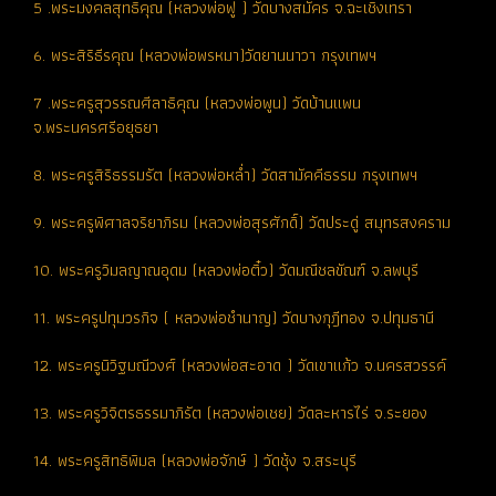
5 .พระมงคลสุทธิคุณ (หลวงพ่อฟู ) วัดบางสมัคร จ.ฉะเชิงเทรา
6. พระสิริธีรคุณ (หลวงพ่อพรหมา)วัดยานนาวา กรุงเทพฯ
7 .พระครูสุวรรณศีลาธิคุณ (หลวงพ่อพูน) วัดบ้านแพน
จ.พระนครศรีอยุธยา
8. พระครูสิริธรรมรัต (หลวงพ่อหล่ำ) วัดสามัคคีธรรม กรุงเทพฯ
9. พระครูพิศาลจริยาภิรม (หลวงพ่อสุรศักดิ์) วัดประดู่ สมุทรสงคราม
10. พระครูวิมลญาณอุดม (หลวงพ่อติ๋ว) วัดมณีชลขัณฑ์ จ.ลพบุรี
11. พระครูปทุมวรกิจ ( หลวงพ่อชำนาญ) วัดบางกุฎีทอง จ.ปทุมธานี
12. พระครูนิวิฐมณีวงศ์ (หลวงพ่อสะอาด ) วัดเขาแก้ว จ.นครสวรรค์
13. พระครูวิจิตรธรรมาภิรัต (หลวงพ่อเชย) วัดละหารไร่ จ.ระยอง
14. พระครูสิทธิพิมล (หลวงพ่อจักษ์ ) วัดชุ้ง จ.สระบุรี