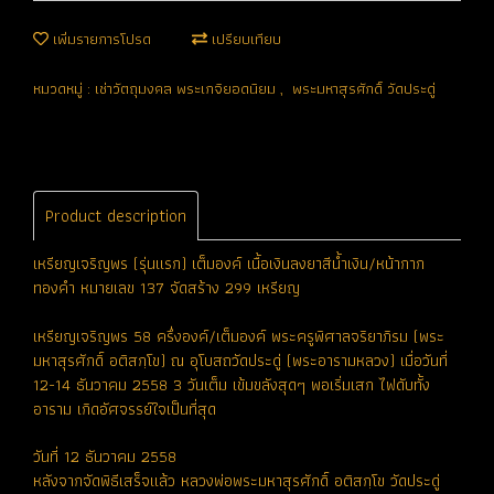
เพิ่มรายการโปรด
เปรียบเทียบ
หมวดหมู่ :
เช่าวัตถุมงคล พระเกจิยอดนิยม
,
พระมหาสุรศักดิ์ วัดประดู่
Product description
เหรียญเจริญพร (รุ่นแรก) เต็มองค์ เนื้อเงินลงยาสีน้ำเงิน/หน้ากาก
ทองคำ หมายเลข 137 จัดสร้าง 299 เหรียญ
เหรียญเจริญพร 58 ครึ่งองค์/เต็มองค์ พระครูพิศาลจริยาภิรม (พระ
มหาสุรศักดิ์ อติสกฺโข) ณ อุโบสถวัดประดู่ (พระอารามหลวง) เมื่อวันที่
12-14 ธันวาคม 2558 3 วันเต็ม เข้มขลังสุดๆ พอเริ่มเสก ไฟดับทั้ง
อาราม เกิดอัศจรรย์ใจเป็นที่สุด
วันที่ 12 ธันวาคม 2558
หลังจากจัดพิธีเสร็จแล้ว หลวงพ่อพระมหาสุรศักดิ์ อติสกฺโข วัดประดู่