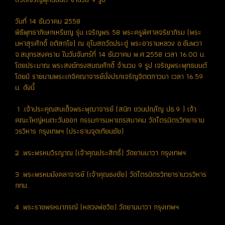
วันที่ 14 ธันวาคม 2558
พิธีพุทธาภิเษกเหรียญ รุ่น เจริญพร 58 พระครูพิศาลจริยาภิรม (พระ
มหาสุรศักดิ์ อติสกฺโข) ณ อุโบสถวัดประดู่ พระอารามหลวง อ.อัมพวา
จ.สมุทรสงคราม ในวันจันทร์ที่ 14 ธันวาคม พ.ศ.2558 เวลา 16.00 น.
โดยประมาณ พระสงฆ์ทรงสมณศักดิ์ จำนวน 9 รูป เจริญพระพุทธมนต์
โดยมี รายนามพระเกจิคณาจารย์นั่งปรกเจริญจิตตภาวนา เวลา 16.59
น. ดังนี้
1 .เจ้าประคุณสมเด็จพระพุฒาจารย์ (สนิท ชวนปญฺโญ ปธ.9 ) เจ้า
คณะใหญ่หนตะวันออก กรรมการมหาเถรสมาคม วัดไตรมิตรวิทยาราม
วรวิหาร กรุงเทพฯ (ประธานจุดเทียนชัย)
2 .พระพรหมวิรญาณ (เจ้าคุณประสิทธิ์) วัดยานนาวา กรุงเทพฯ
3 .พระพรหมมังคลาจารย์ (เจ้าคุณธงชัย) วัดไตรมิตรวิทยารามวรวิหาร
กทม.
4 .พระราชพรหมาภรณ์ (หลวงพ่อวิช) วัดยานนาวา กรุงเทพฯ