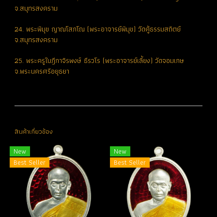
จ.สมุทรสงคราม
24. พระพิมุข ญาณโสภโณ (พระอาจารย์พิมุข) วัดคู้ธรรมสถิตย์
จ.สมุทรสงคราม
25. พระครูใบฎีกาจิรพงษ์ ธีรวโร (พระอาจารย์เลี้ยง) วัดจอมเกษ
จ.พระนครศรีอยุธยา
สินค้าเกี่ยวข้อง
New
New
Best Seller
Best Seller