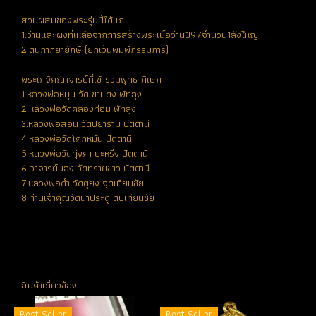
ส่วนผสมของพระรุ่นนี้ได้แก่
1.ว่านและผงที่เหลือจากการสร้างพระเนื้อว่านปี97จำนวน1ลังใหญ่
2.ดินกากยายักษ์ (ยกเว้นพิมพ์กรรมการ)
พระเกจิคณาจารย์ที่เข้าร่วมพุทธาภิเษก
1.หลวงพ่อหมุน วัดเขาแดง พัทลุง
2.หลวงพ่อวัดคลองท่อม พัทลุง
3.หลวงพ่อสอน วัดปิยาราม ปัตตานี
4.หลวงพ่อวัดโคกหมัน ปัตตานี
5.หลวงพ่อวัดทุ่งคา ยะหริ่ง ปัตตานี
6.อาจารย์นอง วัดทรายขาว ปัตตานี
7.หลวงพ่อดำ วัดตุยง จุดเทียนชัย
8.ท่านเจ้าคุณวัดนาประดู่ ดับเทียนชัย
สินค้าเกี่ยวข้อง
Best Seller
Best Seller