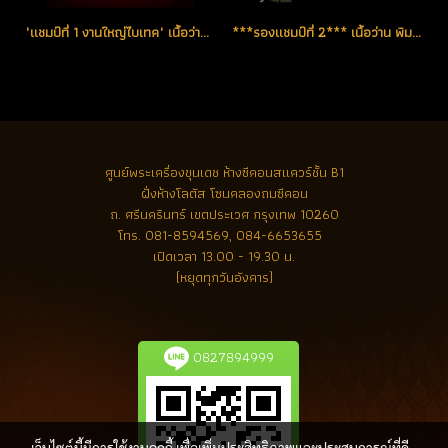
"แชมป์ที่ 1 งานใหญ่ไบเทค" เนื้อว่าน พิมพ์ใหญ่ ปี 2524 คมชัดลึกทุกมิติ มือก้ามปู หลังอูม ลูกบอล ทั้งแร่ และไขว่าน มาเต็มครบสูตรในองค์เดียว (ขายแล้ว)
***รองแชมป์ที่ 2*** เนื้อว่าน พิมพ์พระรอด ปี 2524 งานประกวดงานใหญ่ของสมาคมฯ (โชว์)
ศูนย์พระเครื่องขุนเดช
ห้างซีคอนสแควร์ชั้น B1
ฝั่งห้างโลตัส โซนคลองถมซีคอน
ถ. ศรีนครินทร์ เขตประเวศ กรุงเทพ 10260
โทร.
081-8594569, 084-6653655
เปิดเวลา 13.00 - 19.30 น.
(หยุดทุกวันอังคาร)
0827894999