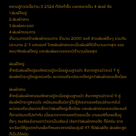
หลวงปู่ทวดเนื้อว่าน ปี 2524 ที่จัดทำขึ้น แยกออกเป็น 4 พิมพ์ คือ
1.พิมพ์ใหญ่
2.พิมพ์กลาง
3.พิมพ์พระรอด
4.พิมพ์กรรมการ
จำนวนการสร้างพิมพ์กรรมการ จำนวน 2000 องค์ ส่วนพิมพ์อื่นๆ รวมกัน
ประมาณ 2-3 แสนองค์ โดยพิมพ์กลางจะเป็นพิมพ์ที่มีจำนวนมากสุด รอง
ลงมาคือพิมพ์ใหญ่ และพิมพ์พระรอดจะมีจำนวนน้อยสุด
พิมพ์ใหญ่
สำหรับพิมพ์ใหญ่องค์หลวงปู่จะนั่งอยู่บนฐานบัว สังเกตฐานบัวจะมี 7 คู่
พิมพ์หน้าจะดูใหญ่เคร่งขรึม ขนาดองค์จะมีขนาดใหญ่กว่าพิมพ์กลางเล็กน้อย
พิมพ์กลาง
สำหรับพิมพ์กลางองค์หลวงปู่จะนั่งอยู่บนฐานบัว สังเกตฐานบัวจะมี 9 คู่
พิมพ์หน้าจะดูสงบนิ่ง เหมือนอมยิ้มนิดๆ(ไม่รู้คิดเอาเองหรือเปล่านะครับ)
ขนาดองค์จะมีขนาดเล็กกว่าพิมพ์ใหญ่เล็กน้อย และพิมพ์กลางเองแต่ละองค์
ก็อาจมีขนาดไม่เท่ากัน เนื่องมาจากการหดตัวของเนื้อ บางองค์ที่เคยเห็นดู
ต้อๆ จนเซียน(เขาบอกว่าเขาเป็นเซียน) เรียกว่าพิมพ์กลางต้อ ก็มีครับ อาจ
จะเรียกให้ดูแตกต่างเพื่อกำหนดราคาเหมือนรุ่นปี 97 ที่มีพิมพ์ต้อ พิมพ์ชะลูด
ก็เป็นได้ครับ