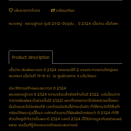
เพิ่มรายการโปรด
เปรียบเทียบ
หมวดหมู่ :
หลวงปู่ทวด รุ่นปี 2512-ปัจจุบัน
,
ปี 2524 เนื้อว่าน เนื้อโลหะ
Product description
เนื้อว่าน พิมพ์พระรอด ปี 2524 รองแชมป์ที่ 2 งานประกวดงานใหญ่ของ
สมาคมฯ เมื่อวันที่ 19-8-61 ณ ศูนย์ราชการ ถ.แจ้งวัฒนะ
ประวัติการสร้างพระลป.ทวด ปี 2524
พระหลวงปู่ทวด ปี 2524 ความจริงแล้วจัดสร้างในปี 2522 แต่เนื่องจาก
การกดพิมพ์พระในช่วงนั้น(ปี 2522) พระที่กดออกมาไม่ค่อยสวยเนื้อพระ
บิ่นบ้างและไม่มีกล่องใส่ เวลาโดนมือจับก็มักจะบิ่นหัก ทำให้ทางวัดได้สั่งทำ
กล่องใส่พระรุ่นนี้ขึ้นมา แต่ทางโรงงานได้พิมพ์หน้ากล่องว่า ปี 2524 ทำให้
ส่วนใหญ่เข้าใจว่าเป็นพระปี 2524 และปี 2524 นี้ได้มีการบูชากันอย่างแพร่
หลาย จนเป็นที่รู้จักและมากด้วยประสบการณ์