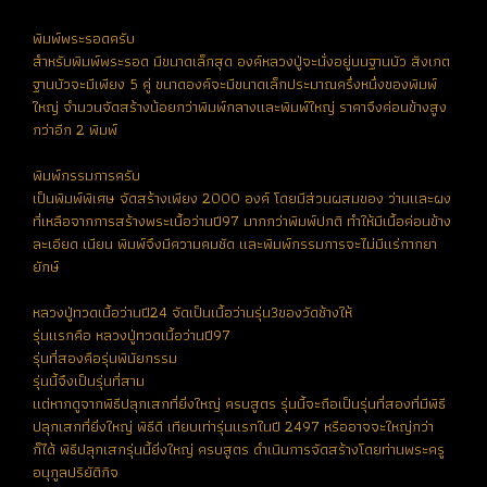
พิมพ์พระรอดครับ
สำหรับพิมพ์พระรอด มีขนาดเล็กสุด องค์หลวงปู่จะนั่งอยู่บนฐานบัว สังเกต
ฐานบัวจะมีเพียง 5 คู่ ขนาดองค์จะมีขนาดเล็กประมาณครึ่งหนึ่งของพิมพ์
ใหญ่ จำนวนจัดสร้างน้อยกว่าพิมพ์กลางและพิมพ์ใหญ่ ราคาจึงค่อนข้างสูง
กว่าอีก 2 พิมพ์
พิมพ์กรรมการครับ
เป็นพิมพ์พิเศษ จัดสร้างเพียง 2000 องค์ โดยมีส่วนผสมของ ว่านและผง
ที่เหลือจากการสร้างพระเนื้อว่านปี97 มากกว่าพิมพ์ปกติ ทำให้มีเนื้อค่อนข้าง
ละเอียด เนียน พิมพ์จึงมีความคมชัด และพิมพ์กรรมการจะไม่มีแร่กากยา
ยักษ์
หลวงปู่ทวดเนื้อว่านปี24 จัดเป็นเนื้อว่านรุ่น3ของวัดช้างให้
รุ่นแรกคือ หลวงปู่ทวดเนื้อว่านปี97
รุ่นที่สองคือรุ่นพินัยกรรม
รุ่นนี้จึงเป็นรุ่นที่สาม
แต่หากดูจากพิธีปลุกเสกที่ยิ่งใหญ่ ครบสูตร รุ่นนี้จะถือเป็นรุ่นที่สองที่มีพิธี
ปลุกเสกที่ยิ่งใหญ่ พิธีดี เทียบเท่ารุ่นแรกในปี 2497 หรืออาจจะใหญ่กว่า
ก็ได้ พิธีปลุกเสกรุ่นนี้ยิ่งใหญ่ ครบสูตร ดำเนินการจัดสร้างโดยท่านพระครู
อนุกูลปริยัติกิจ